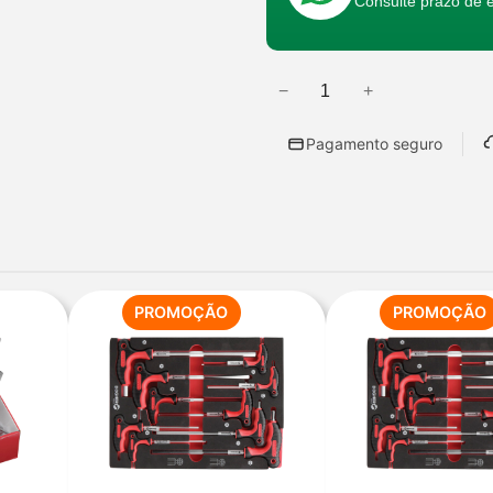
Consulte prazo de 
−
+
Q
u
Pagamento seguro
a
n
t
i
d
a
PRODUTO
PROMOÇÃO
PROMOÇÃO
EM
d
PROMOÇÃO
e
d
e
C