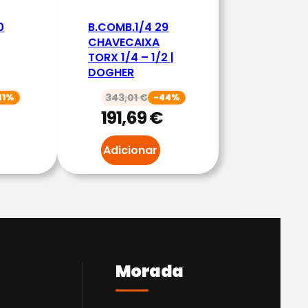
0
B.COMB.1/4 29
CHAVECAIXA
|
TORX 1/4 – 1/2 |
DOGHER
343,01
€
41%
-44%
191,69
€
Adicionar
Morada