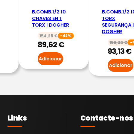
H
A
B.COMB.1/2 10
B.COMB.1/2 1
V
CHAVES EN T
TORX
TORX | DOGHER
SEGURANÇA 
E
DOGHER
T
154,28
€
-42%
U
89,62
€
158,32
€
-
93,13
€
B
Adicionar
O
Adicionar
M
O
D
.
A
M
Links
Contacte-nos
E
R