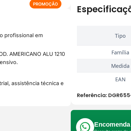
P
PROMOÇÃO
Especificaç
R
O
D
U
o profissional em
Tipo
T
O
E
Família
OD. AMERICANO ALU 1210
M
ensivo.
P
Medida
R
O
EAN
ial, assistência técnica e
M
O
Referência:
DGR655-
Ç
Ã
O
Encomenda 