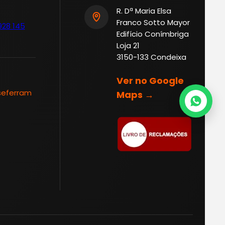
R. Dª Maria Elsa
Franco Sotto Mayor
928 145
Edifício Conímbriga
Loja 21
3150-133 Condeixa
Ver no Google
seferram
Maps →