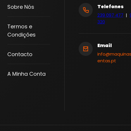
I
Sobre Nós
Telefones
C
239 097 477
|
A
320
N
Termos e
O
Condições
A
Email
L
Contacto
info@maquina
U
entas.pt
1
A Minha Conta
2
1
0
M
M
|
D