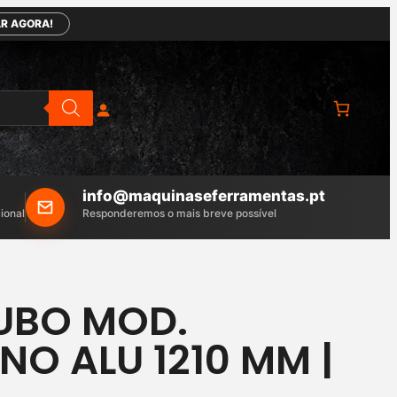
R AGORA!
info@maquinaseferramentas.pt
ional
Responderemos o mais breve possível
UBO MOD.
O ALU 1210 MM |