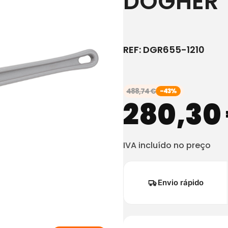
DOGHER
REF:
DGR655-1210
488,74
€
-43%
280,30
IVA incluído no preço
Envio rápido