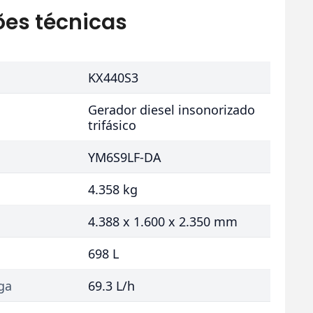
ões técnicas
KX440S3
Gerador diesel insonorizado
trifásico
YM6S9LF-DA
4.358 kg
4.388 x 1.600 x 2.350 mm
698 L
ga
69.3 L/h