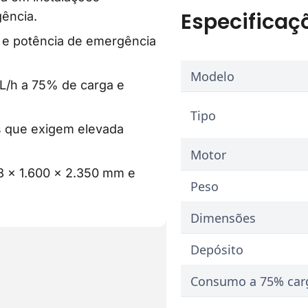
Especificaç
E
gência.
M
 e potência de emergência
P
R
Modelo
O
/h a 75% de carga e
M
O
Tipo
Ç
s que exigem elevada
Ã
Motor
O
8 x 1.600 x 2.350 mm e
Peso
Dimensões
Depósito
Consumo a 75% car