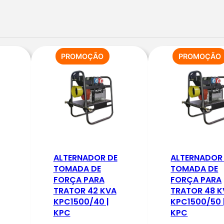
t
i
d
a
ODUTO
PRODUTO
PROMOÇÃO
PROMOÇÃO
EM
d
OMOÇÃO
PROMOÇÃO
e
d
e
G
E
R
ALTERNADOR DE
ALTERNADOR
A
TOMADA DE
TOMADA DE
FORÇA PARA
FORÇA PARA
D
TRATOR 42 KVA
TRATOR 48 
O
KPC1500/40 |
KPC1500/50 
R
KPC
KPC
D