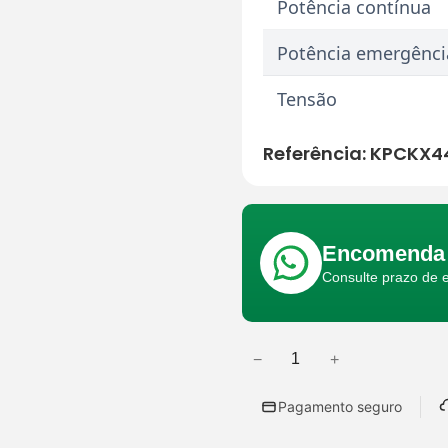
Potência contínua
Potência emergênci
Tensão
Referência:
KPCKX4
Encomenda 
Consulte prazo de 
−
+
Q
u
Pagamento seguro
a
n