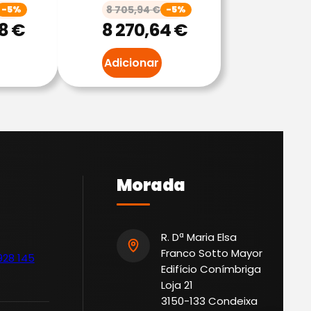
8 705,94
€
-5%
-5%
68
€
8 270,64
€
Adicionar
Morada
R. Dª Maria Elsa
Franco Sotto Mayor
928 145
Edifício Conímbriga
Loja 21
3150-133 Condeixa