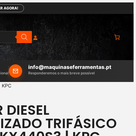
R AGORA!
info@maquinaseferramentas.pt
ional
Responderemos o mais breve possível
| KPC
 DIESEL
IZADO TRIFÁSICO