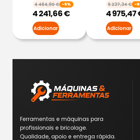
4 464,90
€
5 237,34
€
-5%
-
4 241,66
€
4 975,47
Adicionar
Adicionar
Ferramentas e máquinas para
profissionais e bricolage.
Qualidade, apoio e entrega rápida.