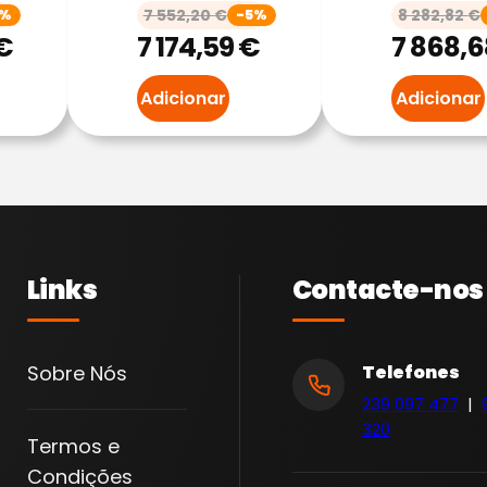
7 552,20
€
8 282,82
€
5%
-5%
I
€
7 174,59
€
7 868,
E
S
Adicionar
Adicionar
E
L
I
N
S
O
Links
Contacte-nos
N
O
R
Sobre Nós
Telefones
I
239 097 477
|
Z
320
Termos e
A
Condições
D