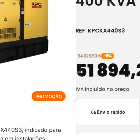
400 KVA 
REF:
KPCKX440S3
54 625,53
€
-5%
51 894
IVA incluído no preço
P
PROMOÇÃO
R
O
Envio rápido
D
U
KX440S3, indicado para
T
a em instalações
O