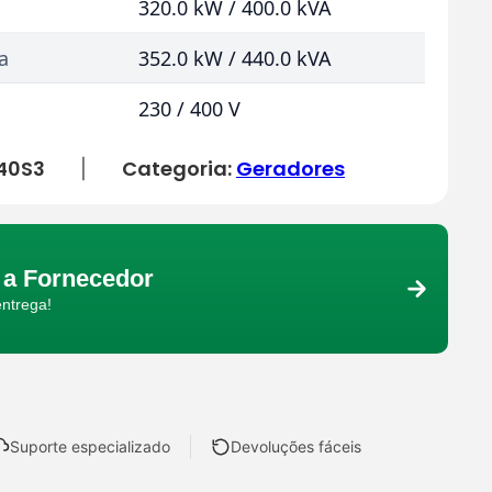
320.0 kW / 400.0 kVA
a
352.0 kW / 440.0 kVA
230 / 400 V
40S3
Categoria:
Geradores
|
a Fornecedor
entrega!
Suporte especializado
Devoluções fáceis