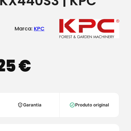
KX440S3 | KPC
Marca:
KPC
,25
€
Garantia
Produto original