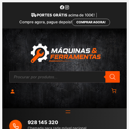
Saltar
para
PORTES GRÁTIS
acima de 100€!
|
o
Compre agora, pague depois!
COMPRAR AGORA!
conteúdo
P
r
o
d
u
c
t
s
s
e
a
928 145 320
r
c
Chamada para rede móvel nacional