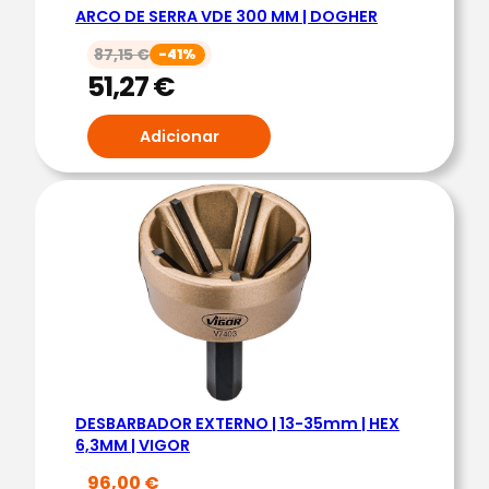
ARCO DE SERRA VDE 300 MM | DOGHER
R
E
87,15
€
-41%
P
51,27
€
R
O
Adicionar
S
C
A
S
E
X
T
&
I
N
DESBARBADOR EXTERNO | 13-35mm | HEX
6,3MM | VIGOR
T
P
96,00
€