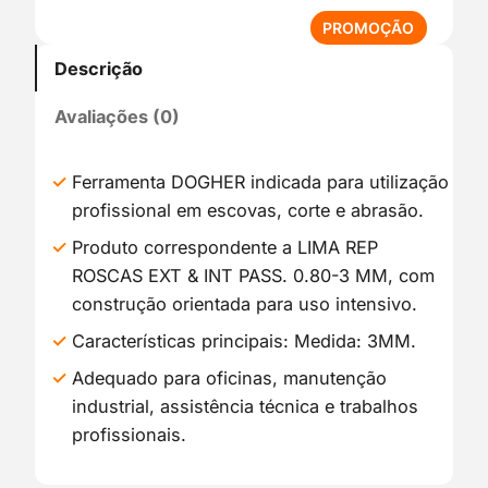
P
PROMOÇÃO
R
Descrição
O
D
Avaliações (0)
U
T
O
Ferramenta DOGHER indicada para utilização
E
profissional em escovas, corte e abrasão.
M
P
Produto correspondente a LIMA REP
R
ROSCAS EXT & INT PASS. 0.80-3 MM, com
O
construção orientada para uso intensivo.
M
O
Características principais: Medida: 3MM.
Ç
Adequado para oficinas, manutenção
Ã
industrial, assistência técnica e trabalhos
O
profissionais.