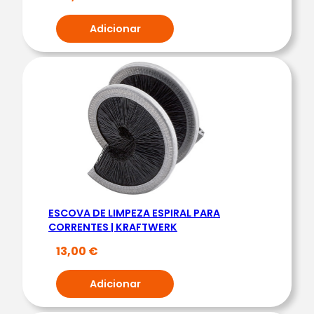
A
S
Adicionar
S
.
0
.
8
0
-
3
M
M
ESCOVA DE LIMPEZA ESPIRAL PARA
CORRENTES | KRAFTWERK
|
D
13,00
€
O
G
Adicionar
H