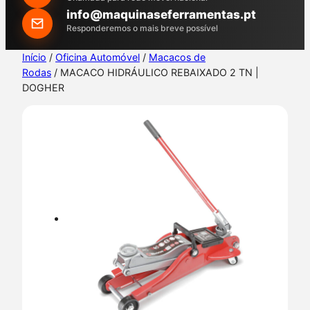
h
info@maquinaseferramentas.pt
Responderemos o mais breve possível
Início
/
Oficina Automóvel
/
Macacos de
Rodas
/ MACACO HIDRÁULICO REBAIXADO 2 TN |
DOGHER