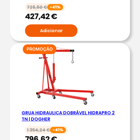
726,60
€
-41%
H
427,42
€
I
D
Adicionar
R
Á
U
PRODUTO
PROMOÇÃO
EM
L
PROMOÇÃO
I
C
O
R
E
B
GRUA HIDRAULICA DOBRÁVEL HIDRAPRO 2
A
TN | DOGHER
I
X
1 354,24
€
-41%
796,62
€
A