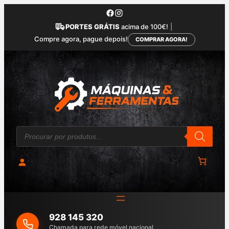
Saltar
para
PORTES GRÁTIS
acima de 100€!
|
o
Compre agora, pague depois!
COMPRAR AGORA!
conteúdo
P
r
o
d
u
c
t
s
s
e
a
928 145 320
r
c
Chamada para rede móvel nacional