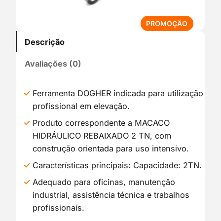
P
PROMOÇÃO
R
Descrição
O
D
Avaliações (0)
U
T
O
Ferramenta DOGHER indicada para utilização
E
profissional em elevação.
M
P
Produto correspondente a MACACO
R
HIDRÁULICO REBAIXADO 2 TN, com
O
construção orientada para uso intensivo.
M
O
Características principais: Capacidade: 2TN.
Ç
Adequado para oficinas, manutenção
Ã
industrial, assistência técnica e trabalhos
O
profissionais.