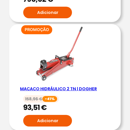
D
Adicionar
O
2
T
PRODUTO
PROMOÇÃO
N
EM
PROMOÇÃO
|
D
O
G
H
E
R
MACACO HIDRÁULICO 2 TN | DOGHER
158,96
€
-41%
93,51
€
Adicionar