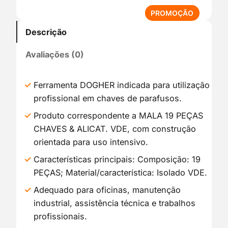
P
PROMOÇÃO
R
Descrição
O
D
Avaliações (0)
U
T
O
Ferramenta DOGHER indicada para utilização
E
profissional em chaves de parafusos.
M
P
Produto correspondente a MALA 19 PEÇAS
R
CHAVES & ALICAT. VDE, com construção
O
orientada para uso intensivo.
M
O
Características principais: Composição: 19
Ç
PEÇAS; Material/característica: Isolado VDE.
Ã
Adequado para oficinas, manutenção
O
industrial, assistência técnica e trabalhos
profissionais.