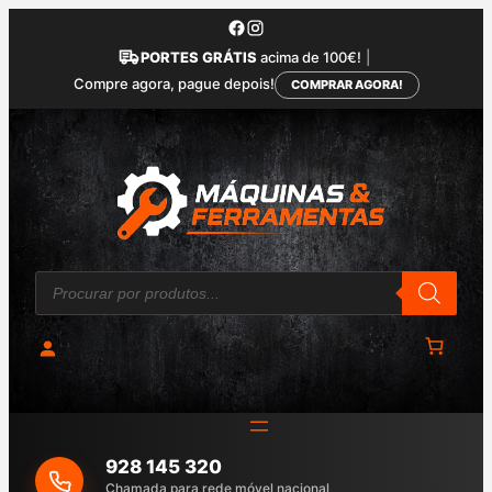
Saltar
para
PORTES GRÁTIS
acima de 100€!
|
o
Compre agora, pague depois!
COMPRAR AGORA!
conteúdo
P
r
o
d
u
c
t
s
s
e
a
928 145 320
r
c
Chamada para rede móvel nacional