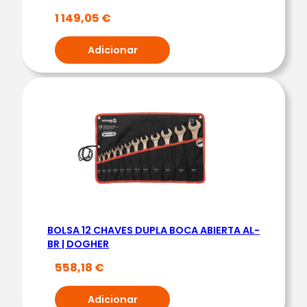
L
1 149,05
€
I
C
Adicionar
A
T
.
V
D
E
|
D
O
G
BOLSA 12 CHAVES DUPLA BOCA ABIERTA AL-
H
BR | DOGHER
E
558,18
€
R
Adicionar