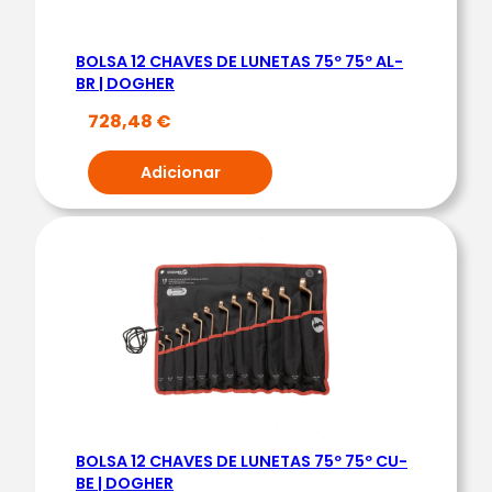
L
A
BOLSA 12 CHAVES DE LUNETAS 75º 75º AL-
1
BR | DOGHER
9
728,48
€
P
E
Adicionar
Ç
A
S
C
H
A
V
E
S
&
BOLSA 12 CHAVES DE LUNETAS 75º 75º CU-
A
BE | DOGHER