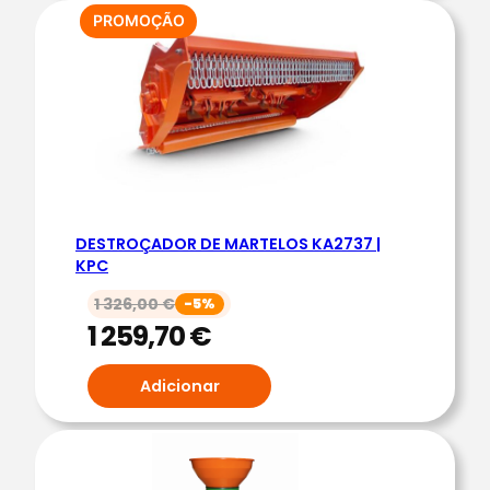
D
PRODUTO
PROMOÇÃO
EM
O
PROMOÇÃO
R
A
A
G
R
Í
DESTROÇADOR DE MARTELOS KA2737 |
C
KPC
O
1 326,00
€
-5%
L
1 259,70
€
A
M
Adicionar
E
X
6
0