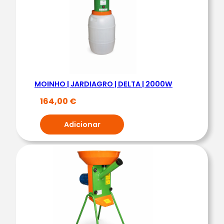
0
5
6
2
K
G
MOINHO | JARDIAGRO | DELTA | 2000W
|
B
164,00
€
L
U
Adicionar
E
B
I
R
D