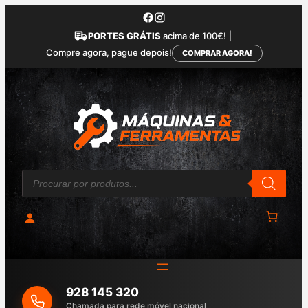
Saltar
para
PORTES GRÁTIS
acima de 100€!
|
o
Compre agora, pague depois!
COMPRAR AGORA!
conteúdo
P
r
o
d
u
c
t
s
s
e
a
928 145 320
r
c
Chamada para rede móvel nacional