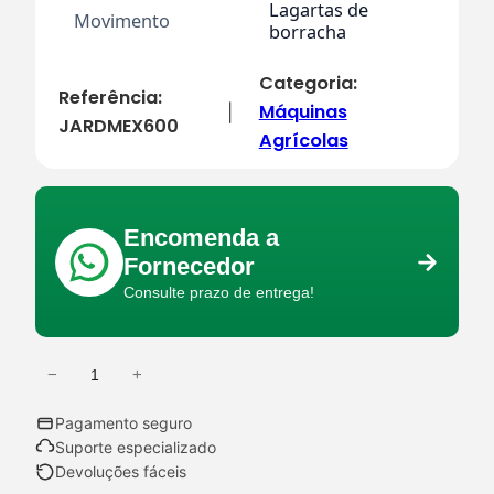
Lagartas de
Movimento
borracha
Categoria:
Referência:
Máquinas
|
JARDMEX600
Agrícolas
Encomenda a
Fornecedor
Consulte prazo de entrega!
−
+
Q
u
Pagamento seguro
a
Suporte especializado
n
Devoluções fáceis
t