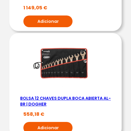
0
1 149,05
€
0
0
Adicionar
-
3
0
0
0
N
M
|
D
O
BOLSA 12 CHAVES DUPLA BOCA ABIERTA AL-
G
BR | DOGHER
H
558,18
€
E
R
Adicionar