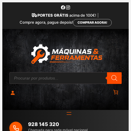
Saltar
para
PORTES GRÁTIS
acima de 100€!
|
o
Compre agora, pague depois!
COMPRAR AGORA!
conteúdo
P
r
o
d
u
c
t
s
s
e
a
928 145 320
r
c
Chamada para rede móvel nacional