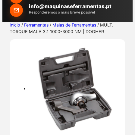
h
info@maquinaseferramentas.pt
Responderemos o mais breve possível
Início
/
Ferramentas
/
Malas de Ferramentas
/ MULT.
TORQUE MALA 3:1 1000-3000 NM | DOGHER