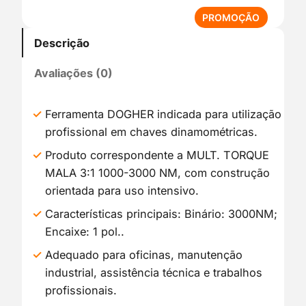
P
PROMOÇÃO
R
Descrição
O
D
Avaliações (0)
U
T
O
Ferramenta DOGHER indicada para utilização
E
profissional em chaves dinamométricas.
M
P
Produto correspondente a MULT. TORQUE
R
MALA 3:1 1000-3000 NM, com construção
O
orientada para uso intensivo.
M
O
Características principais: Binário: 3000NM;
Ç
Encaixe: 1 pol..
Ã
Adequado para oficinas, manutenção
O
industrial, assistência técnica e trabalhos
profissionais.