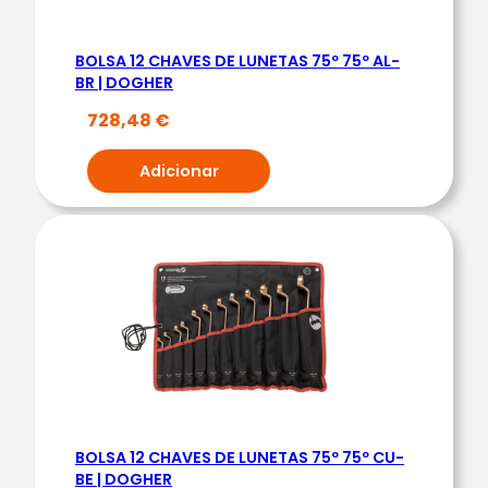
L
T
BOLSA 12 CHAVES DE LUNETAS 75º 75º AL-
.
BR | DOGHER
T
728,48
€
O
R
Adicionar
Q
U
E
M
A
L
A
3
:
1
BOLSA 12 CHAVES DE LUNETAS 75º 75º CU-
1
BE | DOGHER