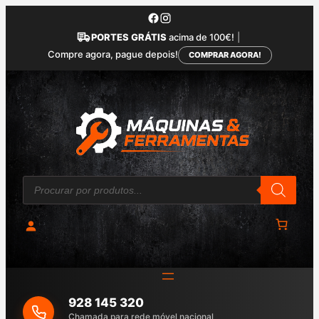
Saltar
para
PORTES GRÁTIS
acima de 100€!
|
o
Compre agora, pague depois!
COMPRAR AGORA!
conteúdo
P
r
o
d
u
c
t
s
s
e
a
928 145 320
r
c
Chamada para rede móvel nacional