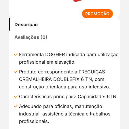
P
PROMOÇÃO
R
Descrição
O
D
Avaliações (0)
U
T
O
Ferramenta DOGHER indicada para utilização
E
profissional em elevação.
M
P
Produto correspondente a PREGUIÇAS
R
CREMALHEIRA DOUBLEFIX 6 TN, com
O
construção orientada para uso intensivo.
M
O
Características principais: Capacidade: 6TN.
Ç
Adequado para oficinas, manutenção
Ã
industrial, assistência técnica e trabalhos
O
profissionais.