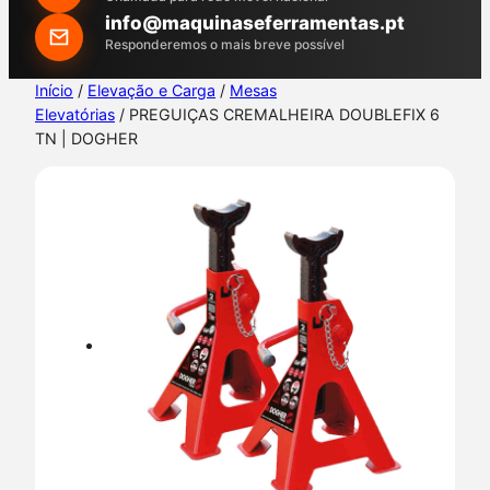
h
info@maquinaseferramentas.pt
Responderemos o mais breve possível
Início
/
Elevação e Carga
/
Mesas
Elevatórias
/ PREGUIÇAS CREMALHEIRA DOUBLEFIX 6
TN | DOGHER