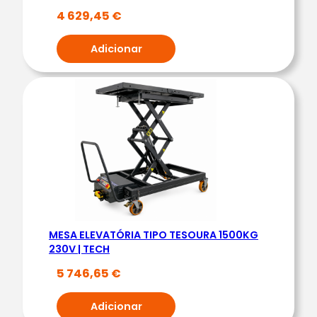
4 629,45
€
Ç
A
Adicionar
S
C
R
E
M
A
L
H
E
I
MESA ELEVATÓRIA TIPO TESOURA 1500KG
R
230V | TECH
A
5 746,65
€
D
O
Adicionar
U