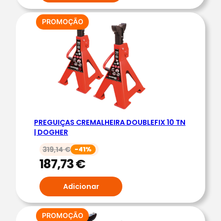
B
L
PRODUTO
PROMOÇÃO
EM
E
PROMOÇÃO
F
I
X
6
T
N
PREGUIÇAS CREMALHEIRA DOUBLEFIX 10 TN
|
| DOGHER
D
319,14
€
-41%
O
187,73
€
G
H
Adicionar
E
R
PRODUTO
PROMOÇÃO