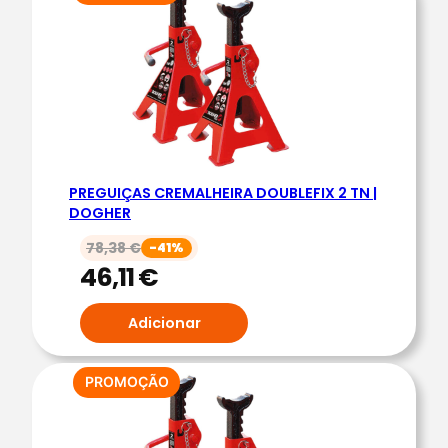
EM
PROMOÇÃO
PREGUIÇAS CREMALHEIRA DOUBLEFIX 2 TN |
DOGHER
78,38
€
-41%
46,11
€
Adicionar
PRODUTO
PROMOÇÃO
EM
PROMOÇÃO