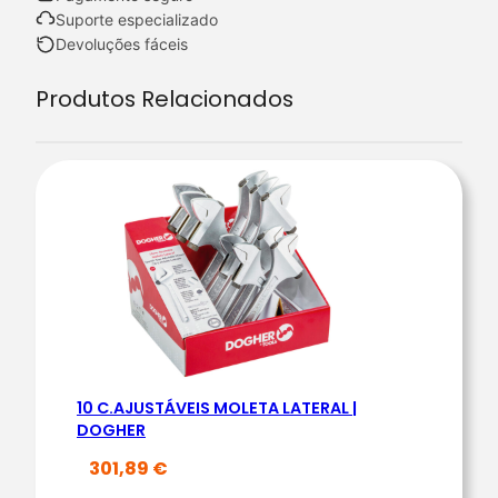
a
Suporte especializado
n
Devoluções fáceis
t
Produtos Relacionados
i
d
a
d
e
d
e
S
A
C
O
10 C.AJUSTÁVEIS MOLETA LATERAL |
N
DOGHER
Y
301,89
€
L