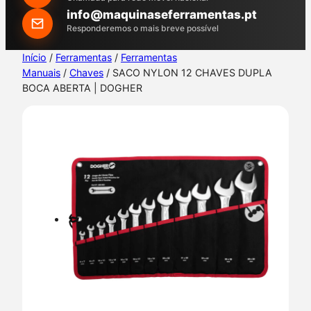
h
info@maquinaseferramentas.pt
Responderemos o mais breve possível
Início
/
Ferramentas
/
Ferramentas
Manuais
/
Chaves
/ SACO NYLON 12 CHAVES DUPLA
BOCA ABERTA | DOGHER