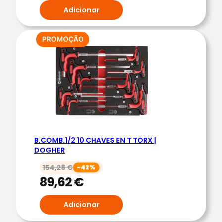
O
Adicionar
N
1
2
PRODUTO
PROMOÇÃO
EM
C
PROMOÇÃO
H
A
V
E
S
D
B.COMB.1/2 10 CHAVES EN T TORX |
U
DOGHER
P
154,28
€
-42%
L
89,62
€
A
B
Adicionar
O
C