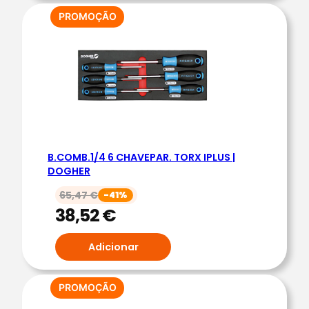
A
PRODUTO
PROMOÇÃO
EM
A
PROMOÇÃO
B
E
R
T
A
|
B.COMB.1/4 6 CHAVEPAR. TORX IPLUS |
D
DOGHER
O
G
65,47
€
-41%
38,52
€
H
E
Adicionar
R
PRODUTO
PROMOÇÃO
EM