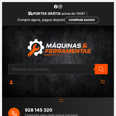
Saltar
para
PORTES GRÁTIS
acima de 100€!
|
o
Compre agora, pague depois!
COMPRAR AGORA!
conteúdo
P
r
o
d
u
c
t
s
s
e
a
928 145 320
r
c
Chamada para rede móvel nacional