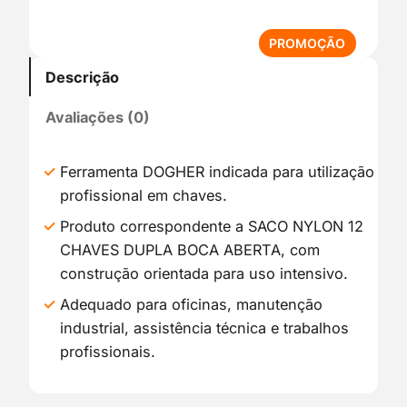
P
PROMOÇÃO
R
Descrição
O
D
Avaliações (0)
U
T
O
Ferramenta DOGHER indicada para utilização
E
profissional em chaves.
M
P
Produto correspondente a SACO NYLON 12
R
CHAVES DUPLA BOCA ABERTA, com
O
construção orientada para uso intensivo.
M
O
Adequado para oficinas, manutenção
Ç
industrial, assistência técnica e trabalhos
Ã
profissionais.
O