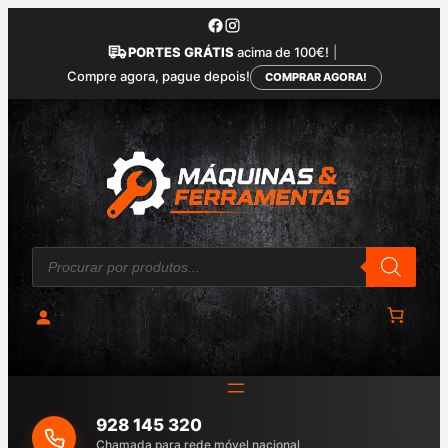
Saltar
para
PORTES GRÁTIS
acima de 100€!
|
o
Compre agora, pague depois!
COMPRAR AGORA!
conteúdo
P
r
o
d
u
c
t
s
s
e
a
928 145 320
r
c
Chamada para rede móvel nacional