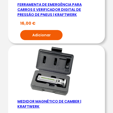
FERRAMENTA DE EMERGÊNCIA PARA
S
CARROS E VERIFICADOR DIGITAL DE
P
PRESSÃO DE PNEUS | KRAFTWERK
A
16,00
€
R
A
Adicionar
P
A
R
A
F
U
S
O
D
E
MEDIDOR MAGNÉTICO DE CAMBER |
R
KRAFTWERK
O