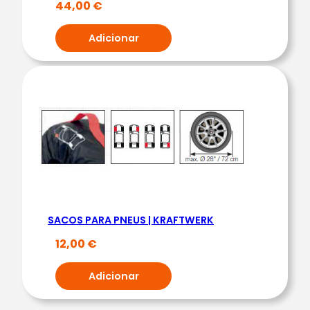
44,00
€
D
A
Adicionar
S
|
K
R
A
F
T
W
E
R
SACOS PARA PNEUS | KRAFTWERK
K
12,00
€
Adicionar