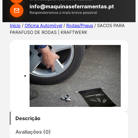
h
info@maquinaseferramentas.pt
Responderemos o mais breve possível
Início
/
Oficina Automóvel
/
Rodas/Pneus
/ SACOS PARA
PARAFUSO DE RODAS | KRAFTWERK
Descrição
Avaliações (0)