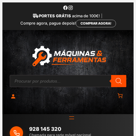
Saltar
para
PORTES GRÁTIS
acima de 100€!
|
o
Compre agora, pague depois!
COMPRAR AGORA!
conteúdo
P
r
o
d
u
c
t
s
s
e
a
928 145 320
r
c
Chamada para rede móvel nacional