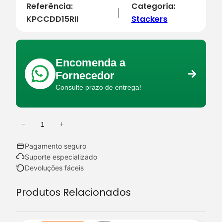
Referência:
Categoria:
|
KPCCDD15RII
Stackers
Encomenda a
Fornecedor
Consulte prazo de entrega!
−
+
Q
u
Pagamento seguro
a
Suporte especializado
n
Devoluções fáceis
t
Produtos Relacionados
i
d
a