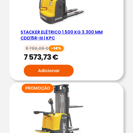
D
D
1
5
R
STACKER ELÉTRICO 1.500 KG 3.300 MM
CDD15R-III | KPC
-
I
8 760,06
€
-14%
I
7 573,73
€
|
K
Adicionar
P
C
PRODUTO
PROMOÇÃO
EM
PROMOÇÃO