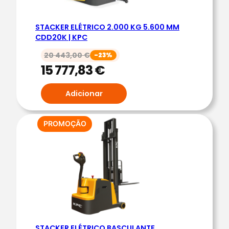
STACKER ELÉTRICO 2.000 KG 5.600 MM
CDD20K | KPC
20 443,00
€
-23%
15 777,83
€
Adicionar
PRODUTO
PROMOÇÃO
EM
PROMOÇÃO
STACKER ELÉTRICO BASCULANTE