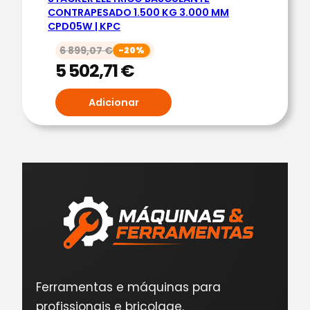
CONTRAPESADO 1.500 KG 3.000 MM
CPD05W | KPC
6 899,07
€
-20%
5 502,71
€
Adicionar
Ferramentas e máquinas para
profissionais e bricolage.