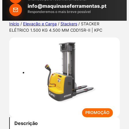
h
info@maquinaseferramentas.pt
Responderemos o mais breve possível
Início
/
Elevação e Carga
/
Stackers
/ STACKER
ELÉTRICO 1.500 KG 4.500 MM CDD15R-II | KPC
P
PROMOÇÃO
R
Descrição
O