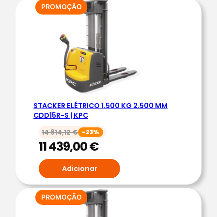
d
PRODUTO
PROMOÇÃO
EM
e
PROMOÇÃO
d
e
S
T
A
C
STACKER ELÉTRICO 1.500 KG 2.500 MM
K
CDD15R-S | KPC
E
14 814,12
€
-23%
R
11 439,00
€
E
L
Adicionar
É
T
R
PRODUTO
PROMOÇÃO
EM
I