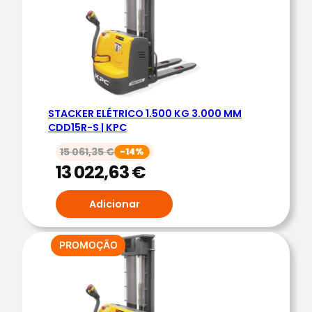
PROMOÇÃO
C
O
1
.
5
0
STACKER ELÉTRICO 1.500 KG 3.000 MM
0
CDD15R-S | KPC
K
G
15 061,35
€
-14%
13 022,63
€
4
.
Adicionar
5
0
0
PRODUTO
PROMOÇÃO
M
EM
PROMOÇÃO
M
C