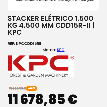
STACKER ELÉTRICO 1.500
KG 4.500 MM CDD15R-II |
KPC
REF:
KPCCDD15RII
Marca:
KPC
13 507,86
€
-14%
11 678,85
€