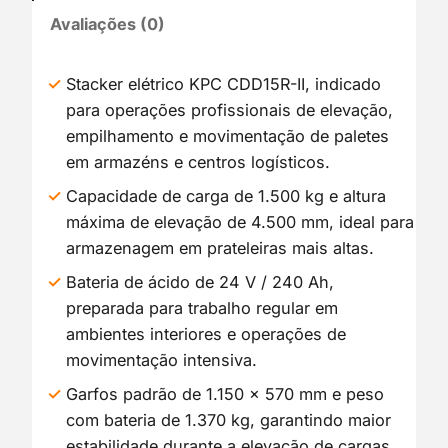
D
Avaliações (0)
U
T
O
Stacker elétrico KPC CDD15R-II, indicado
E
para operações profissionais de elevação,
M
empilhamento e movimentação de paletes
P
em armazéns e centros logísticos.
R
O
Capacidade de carga de 1.500 kg e altura
M
máxima de elevação de 4.500 mm, ideal para
O
armazenagem em prateleiras mais altas.
Ç
Ã
Bateria de ácido de 24 V / 240 Ah,
O
preparada para trabalho regular em
ambientes interiores e operações de
movimentação intensiva.
Garfos padrão de 1.150 x 570 mm e peso
com bateria de 1.370 kg, garantindo maior
estabilidade durante a elevação de cargas.