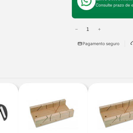
Consulte prazo de 
−
+
Q
u
Pagamento seguro
a
n
t
i
d
a
d
e
d
e
V