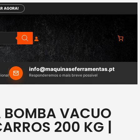
R AGORA!
info@maquinaseferramentas.pt
ional
Responderemos o mais breve possível
A BOMBA VACUO
ARROS 200 KG |