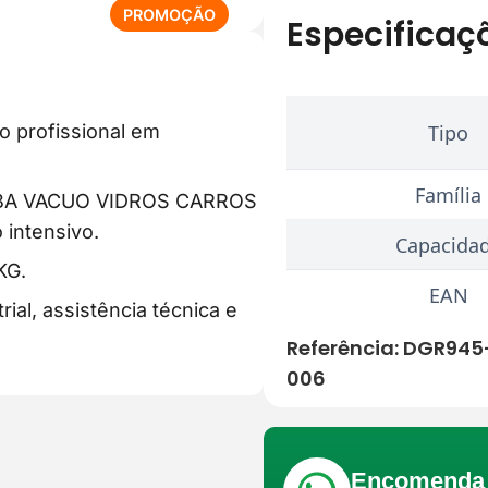
P
PROMOÇÃO
Especificaç
R
O
D
U
o profissional em
Tipo
T
O
E
Família
MBA VACUO VIDROS CARROS
M
 intensivo.
P
Capacida
R
KG.
O
EAN
ial, assistência técnica e
M
O
Referência:
DGR945
Ç
006
Ã
O
Encomenda 