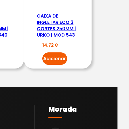
CAIXA DE
INGLETAR ECO 3
MM |
CORTES 250MM |
540
URKO | MOD 543
14,72
€
Adicionar
Morada