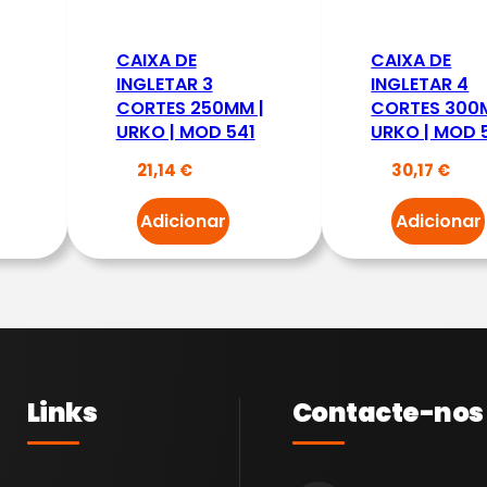
E
N
CAIXA DE
CAIXA DE
T
INGLETAR 3
INGLETAR 4
CORTES 250MM |
CORTES 300
O
URKO | MOD 541
URKO | MOD 
S
21,14
€
30,17
€
A
B
Adicionar
Adicionar
O
M
B
A
V
A
Links
Contacte-nos
C
U
O