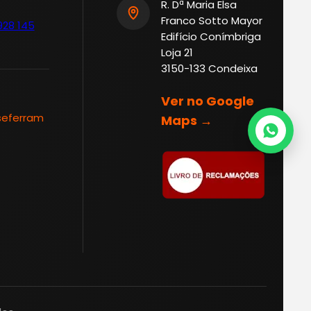
R. Dª Maria Elsa
Franco Sotto Mayor
928 145
Edifício Conímbriga
Loja 21
3150-133 Condeixa
Ver no Google
seferram
Maps →