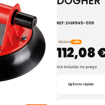
DOGHER
REF:
DGR945-006
190,54
€
-41%
112,08
IVA incluído no preço
Envio rápido