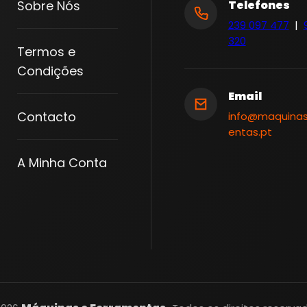
Sobre Nós
Telefones
V
239 097 477
|
I
320
Termos e
D
Condições
R
O
Email
S
Contacto
info@maquina
C
entas.pt
A
A Minha Conta
R
R
O
S
2
0
0
K