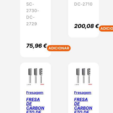
SC-
DC-2710
2730-
DC-
2729
200,08
€
ADICI
75,96
€
ADICIONAR
Fresagem
Fresagem
FRESA
FRESA
DE
DE
CARBON
CARBON
ETO DE
ETO DE