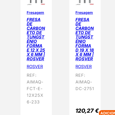
Fresagem
Fresagem
FRESA
FRESA
DE
DE
CARBON
CARBON
ETO DE
ETO DE
TUNGST
TUNGST
ÉNIO
ÉNIO
FORMA
FORMA
E 12 X 25
D 19 X 18
X 6 MM |
X 6 MM |
ROSVER
ROSVER
ROSVER
ROSVER
REF:
REF:
AIMAQ-
AIMAQ-
FCT-E-
DC-2751
12X25X
6-233
120,27
€
ADICIO