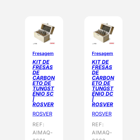
r
d
e
n
a
d
o
Fresagem
Fresagem
p
KIT DE
KIT DE
FRESAS
FRESAS
o
DE
DE
r
CARBON
CARBON
ETO DE
ETO DE
p
TUNGST
TUNGST
o
ÉNIO SC
ÉNIO DC
|
|
p
ROSVER
ROSVER
u
ROSVER
ROSVER
l
REF:
REF:
a
AIMAQ-
AIMAQ-
r