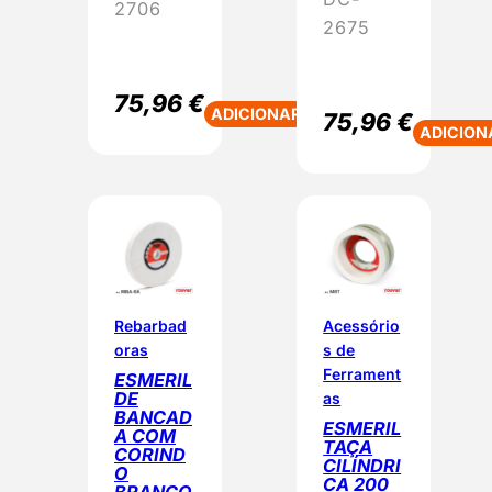
2706
2675
75,96
€
ADICIONAR
75,96
€
ADICION
Rebarbad
Acessório
oras
s de
Ferrament
ESMERIL
DE
as
BANCAD
ESMERIL
A COM
TAÇA
CORIND
CILÍNDRI
O
CA 200
BRANCO