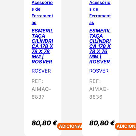
Acessório
Acessório
s de
s de
Ferrament
Ferrament
as
as
ESMERIL
ESMERIL
TAÇA
TAÇA
CILÍNDRI
CILÍNDRI
CA 178 X
CA 178 X
78 X 78
78 X 76
MM |
MM |
ROSVER
ROSVER
ROSVER
ROSVER
REF:
REF:
AIMAQ-
AIMAQ-
8837
8836
80,80
€
80,80
€
ADICIONAR
ADICION