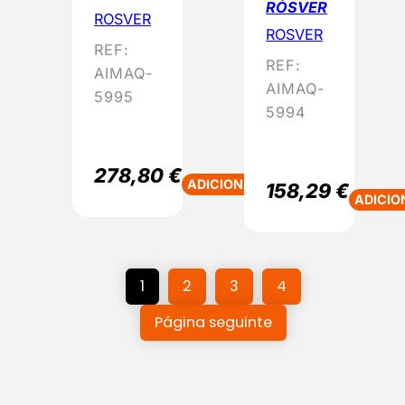
ROSVER
ROSVER
ROSVER
REF:
REF:
AIMAQ-
AIMAQ-
5995
5994
278,80
€
ADICIONAR
158,29
€
ADICIO
1
2
3
4
Página seguinte