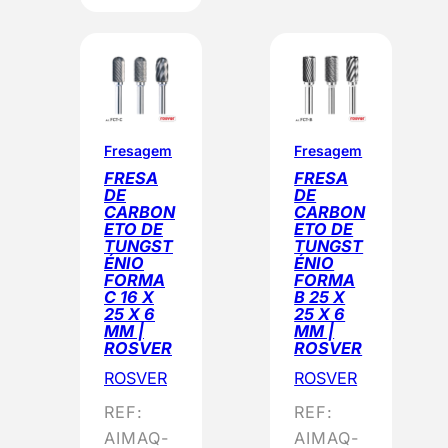
Fresagem
Fresagem
FRESA
FRESA
DE
DE
CARBON
CARBON
ETO DE
ETO DE
TUNGST
TUNGST
ÉNIO
ÉNIO
FORMA
FORMA
C 16 X
B 25 X
25 X 6
25 X 6
MM |
MM |
ROSVER
ROSVER
ROSVER
ROSVER
REF:
REF:
AIMAQ-
AIMAQ-