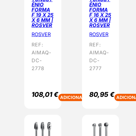
ÉNIO
ÉNIO
FORMA
FORMA
F 19 X 25
F 16 X 25
X 6 MM |
X 6 MM |
ROSVER
ROSVER
ROSVER
ROSVER
REF:
REF:
AIMAQ-
AIMAQ-
DC-
DC-
2778
2777
108,01
€
80,95
€
ADICIONAR
ADICION