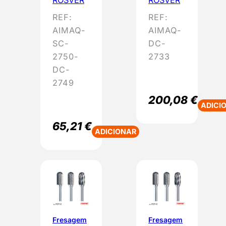
ROSVER
ROSVER
REF:
REF:
AIMAQ-
AIMAQ-
SC-
DC-
2750-
2733
DC-
2749
200,08
€
ADICI
65,21
€
ADICIONAR
Fresagem
Fresagem