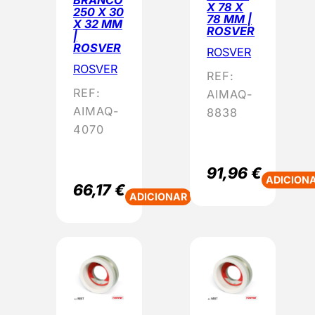
X 78 X
250 X 30
78 MM |
X 32 MM
ROSVER
|
ROSVER
ROSVER
ROSVER
REF:
REF:
AIMAQ-
AIMAQ-
8838
4070
91,96
€
ADICION
66,17
€
ADICIONAR