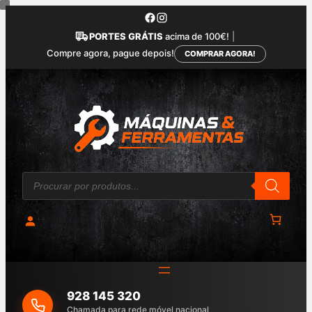
Saltar
para
PORTES GRÁTIS
acima de 100€!
|
o
Compre agora, pague depois!
COMPRAR AGORA!
conteúdo
P
r
o
d
u
c
t
s
s
e
a
928 145 320
r
c
Chamada para rede móvel nacional