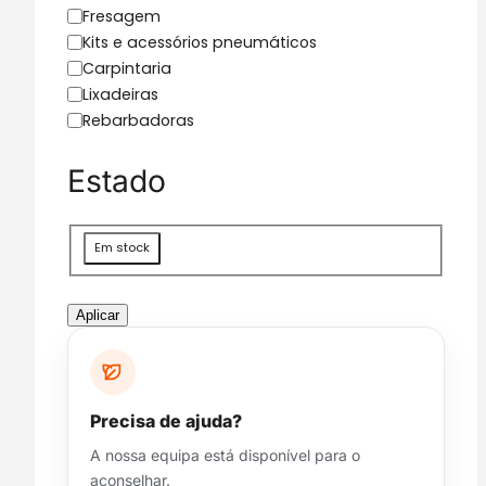
g
Fresagem
o
Kits e acessórios pneumáticos
r
Carpintaria
i
Lixadeiras
a
Rebarbadoras
Estado
D
Em stock
i
s
p
Aplicar
o
n
i
b
Precisa de ajuda?
i
A nossa equipa está disponível para o
l
aconselhar.
i