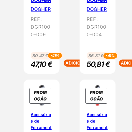
DOGHER
DOGHER
O
O
DOGHER
DOGHER
Ç
Ç
REF:
REF:
Ã
Ã
O
O
DGR100
DGR100
0-009
0-004
80,47
€
86,81
€
-41%
-41%
47,10
€
50,81
€
ADICIONAR
ADIC
PROM
PROM
P
P
OÇÃO
OÇÃO
R
R
O
O
Acessório
Acessório
D
D
s de
s de
U
U
Ferrament
Ferrament
T
T