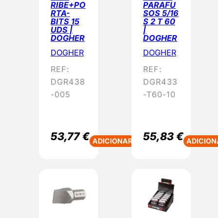
RIBE+PO
PARAFU
RTA-
SOS 5/16
BITS 15
S 2 T 60
UDS |
|
DOGHER
DOGHER
DOGHER
DOGHER
REF:
REF:
DGR438
DGR433
-005
-T60-10
53,77
€
55,83
€
ADICIONAR
ADICION