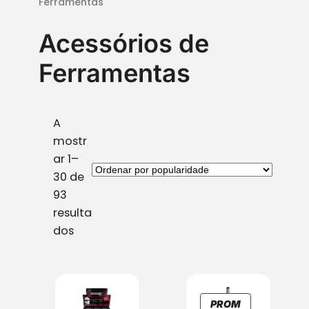
Ferramentas
Acessórios de
Ferramentas
A
mostr
ar 1–
30 de
93
resulta
O
dos
r
d
e
n
PROM