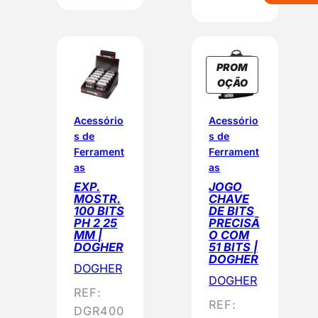
PROM
P
OÇÃO
R
O
Acessório
Acessório
D
s de
s de
U
Ferrament
Ferrament
T
as
as
O
EXP.
JOGO
E
MOSTR.
CHAVE
M
100 BITS
DE BITS
PH 2 25
PRECISÃ
P
MM |
O COM
R
DOGHER
51 BITS |
O
DOGHER
DOGHER
M
DOGHER
O
REF:
Ç
REF:
DGR400
Ã