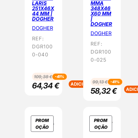
LARIS
MMA
O
O
251X46X
348X46
M
M
44 MM |
X60 MM
DOGHER
|
O
O
DOGHER
Ç
Ç
DOGHER
DOGHER
Ã
Ã
REF:
O
O
REF:
DGR100
DGR100
0-040
0-025
109,38
€
-41%
99,13
€
-41%
64,34
€
ADICIONAR
58,32
€
ADIC
PROM
PROM
P
P
OÇÃO
OÇÃO
R
R