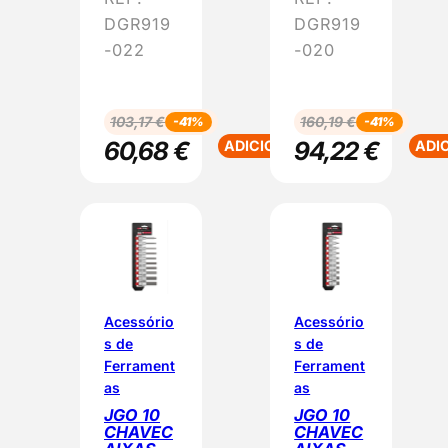
O
O
DGR919
DGR919
-022
-020
103,17
€
160,19
€
-41%
-41%
60,68
€
94,22
€
ADICIONAR
ADI
Acessório
Acessório
s de
s de
Ferrament
Ferrament
as
as
JGO 10
JGO 10
CHAVEC
CHAVEC