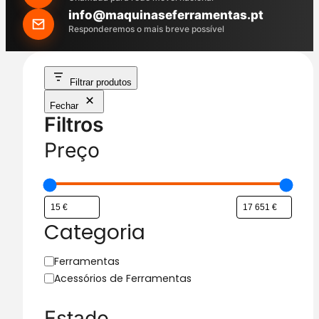
h
info@maquinaseferramentas.pt
Responderemos o mais breve possível
Filtrar produtos
Fechar
Filtros
Preço
Categoria
C
Ferramentas
a
Acessórios de Ferramentas
t
e
Estado