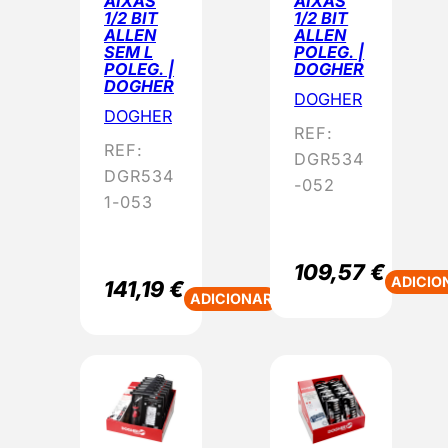
AIXAS
AIXAS
1/2 BIT
1/2 BIT
ALLEN
ALLEN
SEM L
POLEG. |
POLEG. |
DOGHER
DOGHER
DOGHER
DOGHER
REF:
REF:
DGR534
DGR534
-052
1-053
109,57
€
ADICIO
141,19
€
ADICIONAR