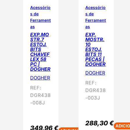
Acessório
Acessório
s de
s de
Ferrament
Ferrament
as
as
EXP.MO
EXP.
STR.7
MOSTR.
ESTOJ.
10
BITS
ESTOJ.
CHAVEF
BITS 11
LEX 58
PEÇAS |
PC |
DOGHER
DOGHER
DOGHER
DOGHER
REF:
REF:
DGR438
DGR438
-003J
-008J
288,30
€
ADICI
349,96
€