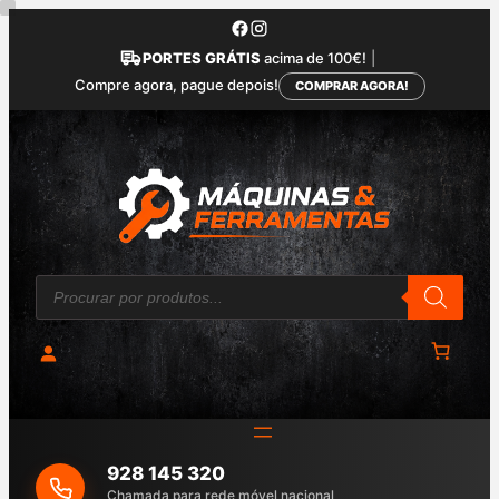
Saltar
para
PORTES GRÁTIS
acima de 100€!
|
o
Compre agora, pague depois!
COMPRAR AGORA!
conteúdo
P
r
o
d
u
c
t
s
s
e
a
928 145 320
r
c
Chamada para rede móvel nacional