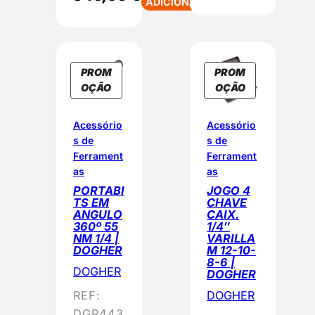
ADICIONAR
PROM
PROM
P
P
OÇÃO
OÇÃO
R
R
O
O
Acessório
Acessório
D
D
s de
s de
U
U
Ferrament
Ferrament
T
T
as
as
O
O
PORTABI
JOGO 4
E
E
TS EM
CHAVE
M
M
ANGULO
CAIX.
360º 55
1/4″
P
P
NM 1/4 |
VARILLA
R
R
DOGHER
M 12-10-
O
O
8-6 |
DOGHER
M
M
DOGHER
O
O
REF:
DOGHER
Ç
Ç
DGR443