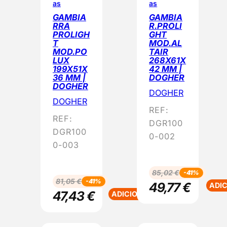
as
as
O
O
GAMBIA
GAMBIA
E
E
RRA
R.PROLI
M
M
PROLIGH
GHT
T
MOD.AL
P
P
MOD.PO
TAIR
R
R
LUX
268X61X
O
O
199X51X
42 MM |
M
M
36 MM |
DOGHER
DOGHER
O
O
DOGHER
Ç
Ç
DOGHER
REF:
Ã
Ã
REF:
O
O
DGR100
DGR100
0-002
0-003
85,02
€
-41%
81,05
€
-41%
49,77
€
ADI
47,43
€
ADICIONAR