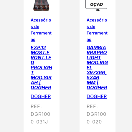
a
P
OÇÃO
R
d
O
o
Acessório
Acessório
D
s de
s de
p
U
Ferrament
Ferrament
o
T
as
as
r
O
EXP.12
GAMBIA
E
p
MOST.F
RRAPRO
M
RONT.LE
LIGHT
o
D
MOD.RIG
P
p
PROLIGH
EL
R
T
397X66,
u
O
MOD.SIR
5X46
l
M
AH |
MM |
DOGHER
DOGHER
a
O
Ç
r
DOGHER
DOGHER
Ã
i
REF:
REF:
O
d
DGR100
DGR100
a
0-031J
0-020
d