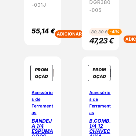
DGR380
-001J
O
-005
55,14
€
80,30
€
-41%
ADICIONAR
47,23
€
ADI
PROM
PROM
P
P
OÇÃO
OÇÃO
R
R
O
O
Acessório
Acessório
D
D
s de
s de
U
U
Ferrament
Ferrament
T
T
as
as
O
O
BANDEJ
B.COMB.
E
E
A 1/4
1/4 12
M
M
ESPUMA
CHAVEC