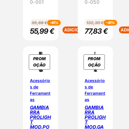
0-001
0-050
95,66
€
132,30
€
-41%
-41%
55,99
€
77,83
€
ADICIONAR
ADI
PROM
PROM
P
P
OÇÃO
OÇÃO
R
R
O
O
Acessório
Acessório
D
D
s de
s de
U
U
Ferrament
Ferrament
T
T
as
as
O
O
GAMBIA
GAMBIA
E
E
RRA
RRA
M
M
PROLIGH
PROLIGH
T
T
P
P
MOD.PO
MOD.GA
R
R