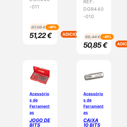
REF:
Ã
Ã
-011
O
O
DGR440
-010
87,08
€
-41%
51,22
€
ADICIONAR
86,44
€
-41%
50,85
€
ADI
Acessório
Acessório
s de
s de
Ferrament
Ferrament
as
as
JOGO DE
CAIXA
BITS
10 BITS