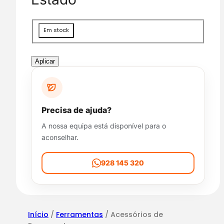
g
o
r
D
Em stock
i
i
a
s
p
Aplicar
o
n
i
b
Precisa de ajuda?
i
A nossa equipa está disponível para o
l
aconselhar.
i
d
a
928 145 320
d
e
Início
/
Ferramentas
/ Acessórios de