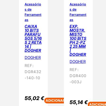
Acessório
Acessório
s de
s de
Ferrament
Ferrament
as
as
CAIXA
EXP.
10 BITS
MOSTR.
PARAFU
MISTO
SOS 5/16
100 BITS
S 2 RETA
PH 2-PZ
14 |
2 25 MM
DOGHER
|
DOGHER
DOGHER
DOGHER
REF:
REF:
DGR432
DGR400
-140-10
-003J
55,02
€
ADICIONAR
55,14
€
ADICION