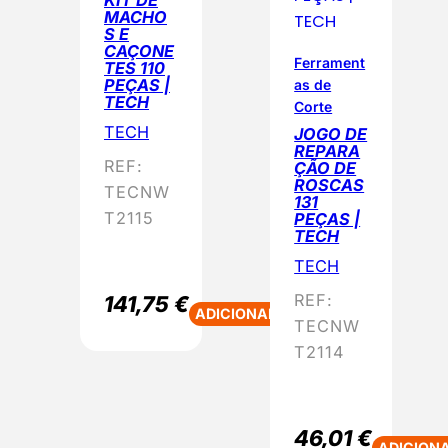
MACHO
S E
CAÇONE
Ferrament
TES 110
PEÇAS |
as de
TECH
Corte
TECH
JOGO DE
REPARA
REF:
ÇÃO DE
ROSCAS
TECNW
131
T2115
PEÇAS |
TECH
TECH
REF:
141,75
€
ADICIONAR
TECNW
T2114
46,01
€
ADICION