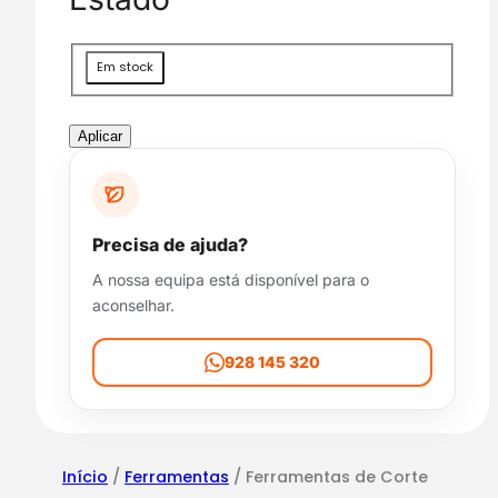
g
o
r
D
Em stock
i
i
a
s
p
Aplicar
o
n
i
b
Precisa de ajuda?
i
A nossa equipa está disponível para o
l
aconselhar.
i
d
a
928 145 320
d
e
Início
/
Ferramentas
/ Ferramentas de Corte