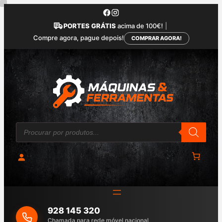
Saltar
para
PORTES GRÁTIS
acima de 100€!
|
o
Compre agora, pague depois!
COMPRAR AGORA!
conteúdo
P
r
o
d
u
c
t
s
s
e
a
928 145 320
r
c
Chamada para rede móvel nacional