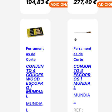
194,83
€
277,49
€
ADICIONAR
ADICIO
Ferrament
Ferrament
as de
as de
Corte
Corte
CONJUN
CONJUN
TO 4
TO 4
GOUGES
ESCOPR
WOOD
OS |
ESCOPR
MUNDIA
O |
L
MUNDIA
MUNDIA
L
L
MUNDIA
L
REF: