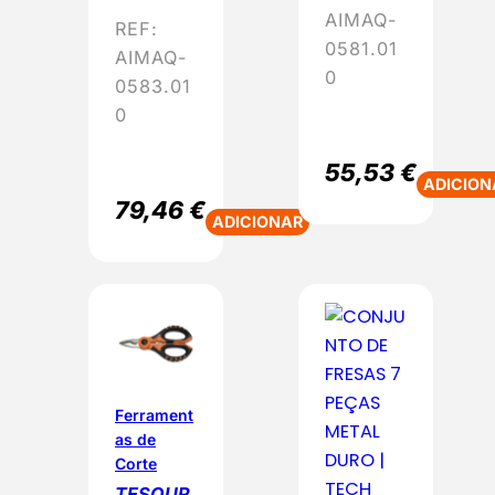
AIMAQ-
REF:
0581.01
AIMAQ-
0
0583.01
0
55,53
€
ADICION
79,46
€
ADICIONAR
Ferrament
as de
Corte
TESOUR