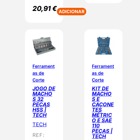
20,91
€
ADICIONAR
Ferrament
Ferrament
as de
as de
Corte
Corte
JOGO DE
KIT DE
MACHO
MACHO
S 32
S E
PEÇAS
CAÇONE
HSS |
TES
TECH
MÉTRIC
O E SAE
TECH
110
PEÇAS |
REF:
TECH