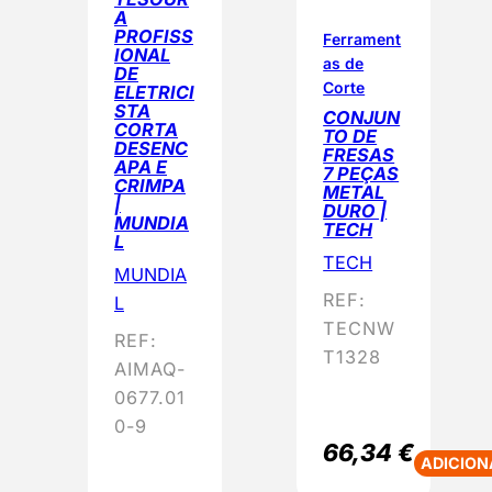
A
PROFISS
Ferrament
IONAL
as de
DE
Corte
ELETRICI
STA
CONJUN
CORTA
TO DE
DESENC
FRESAS
APA E
7 PEÇAS
CRIMPA
METAL
|
DURO |
MUNDIA
TECH
L
TECH
MUNDIA
REF:
L
TECNW
REF:
T1328
AIMAQ-
0677.01
0-9
66,34
€
ADICION