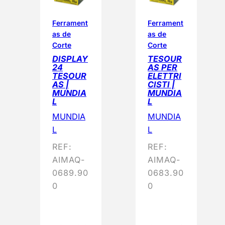
d
o
Ferrament
Ferrament
as de
as de
p
Corte
Corte
o
DISPLAY
TESOUR
r
24
AS PER
p
TESOUR
ELETTRI
AS |
CISTI |
o
MUNDIA
MUNDIA
p
L
L
u
MUNDIA
MUNDIA
l
L
L
a
REF:
REF:
r
AIMAQ-
AIMAQ-
i
0689.90
0683.90
d
0
0
a
d
e