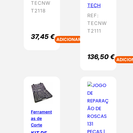
TECNW
TECH
T2118
REF:
TECNW
T2111
37,45
€
ADICIONAR
136,50
€
ADICIO
Ferrament
as de
Corte
KIT DE