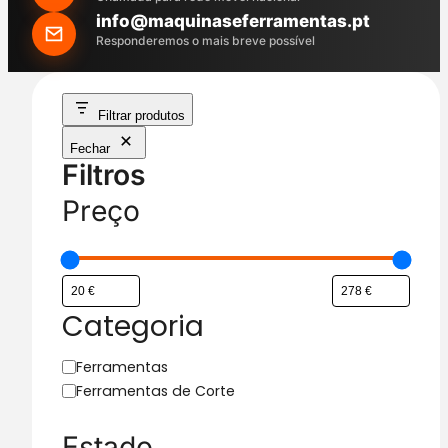
h
info@maquinaseferramentas.pt
Responderemos o mais breve possível
Filtrar produtos
Fechar
Filtros
Preço
Categoria
C
Ferramentas
a
Ferramentas de Corte
t
e
Estado