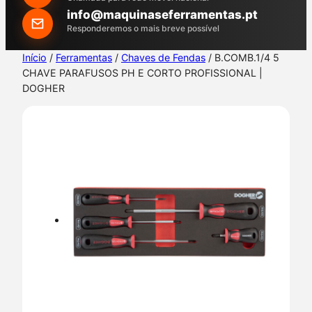
h
info@maquinaseferramentas.pt
Responderemos o mais breve possível
Início
/
Ferramentas
/
Chaves de Fendas
/ B.COMB.1/4 5
CHAVE PARAFUSOS PH E CORTO PROFISSIONAL |
DOGHER