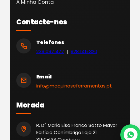
A Minha Conta
Contacte-nos
Telefones
239 097 477
|
928 145 320
Email
info@maquinaseferramentas.pt
Morada
R. Dª Maria Elsa Franco Sotto Mayor
Edifício Conímbriga Loja 21
3150-133 Condeixa