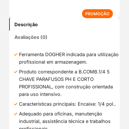
P
PROMOÇÃO
R
Descrição
O
D
Avaliações (0)
U
T
O
Ferramenta DOGHER indicada para utilização
E
profissional em armazenagem.
M
P
Produto correspondente a B.COMB.1/4 5
R
CHAVE PARAFUSOS PH E CORTO
O
PROFISSIONAL, com construção orientada
M
para uso intensivo.
O
Ç
Características principais: Encaixe: 1/4 pol..
Ã
Adequado para oficinas, manutenção
O
industrial, assistência técnica e trabalhos
profissionais.