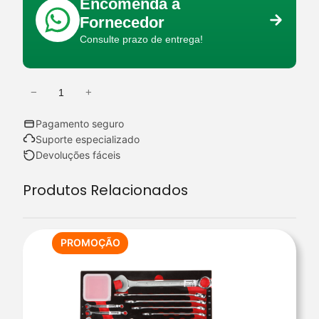
Encomenda a
Fornecedor
Consulte prazo de entrega!
−
+
Q
u
Pagamento seguro
a
Suporte especializado
n
Devoluções fáceis
t
Produtos Relacionados
i
d
a
d
PRODUTO
PROMOÇÃO
EM
e
PROMOÇÃO
d
e
B