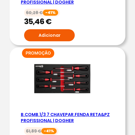
PROFISSIONAL | DOGHER
O
F
60,28
€
-41%
I
35,46
€
S
S
Adicionar
I
O
PRODUTO
PROMOÇÃO
N
EM
A
PROMOÇÃO
L
|
D
O
G
H
B.COMB.1/3 7 CHAVEPAR.FENDA RETA&PZ
PROFISSIONAL | DOGHER
E
R
61,89
€
-41%