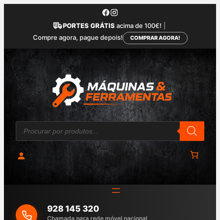
Saltar
para
PORTES GRÁTIS
acima de 100€!
|
o
Compre agora, pague depois!
COMPRAR AGORA!
conteúdo
P
r
o
d
u
c
t
s
s
e
a
928 145 320
r
c
Chamada para rede móvel nacional