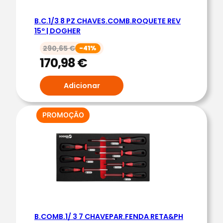
R
B.C.1/3 8 PZ CHAVES.COMB.ROQUETE REV
A
15º | DOGHER
F
U
290,65
€
-41%
170,98
€
S
O
Adicionar
S
P
H
PRODUTO
PROMOÇÃO
E
EM
PROMOÇÃO
C
O
R
T
O
P
R
B.COMB.1/ 3 7 CHAVEPAR.FENDA RETA&PH