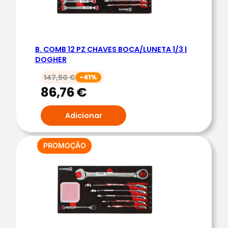
.
C
O
B. COMB 12 PZ CHAVES BOCA/LUNETA 1/3 |
M
DOGHER
B
147,50
€
-41%
.
86,76
€
1
/
Adicionar
4
5
C
PRODUTO
PROMOÇÃO
EM
H
PROMOÇÃO
A
V
E
P
A