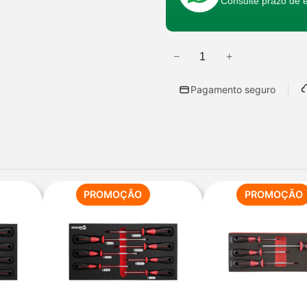
Consulte prazo de 
−
+
Q
u
Pagamento seguro
a
n
t
i
d
a
ODUTO
PRODUTO
PROMOÇÃO
PROMOÇÃO
EM
d
OMOÇÃO
PROMOÇÃO
e
d
e
B