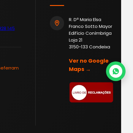
R. Dª Maria Elsa
Franco Sotto Mayor
928 145
Edifício Conímbriga
Loja 21
3150-133 Condeixa
Ver no Google
seferram
Maps →