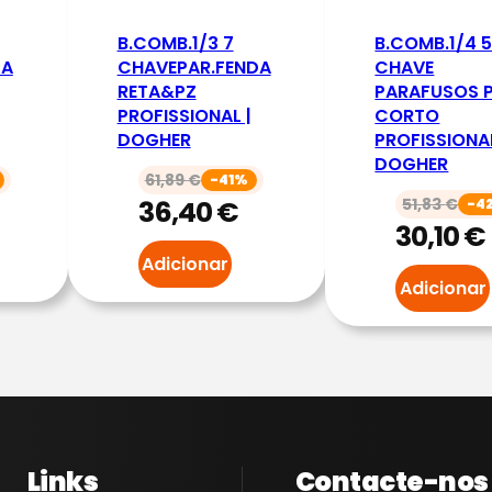
.
C
B.COMB.1/3 7
B.COMB.1/4 
O
DA
CHAVEPAR.FENDA
CHAVE
RETA&PZ
PARAFUSOS P
M
PROFISSIONAL |
CORTO
B
DOGHER
PROFISSIONAL
1
DOGHER
61,89
€
-41%
2
36,40
€
51,83
€
-4
P
30,10
€
Z
Adicionar
C
Adicionar
H
A
V
E
S
B
Links
Contacte-nos