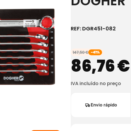
DOGHER
REF:
DGR451-082
147,50
€
-41%
86,76
€
IVA incluído no preço
Envio rápido