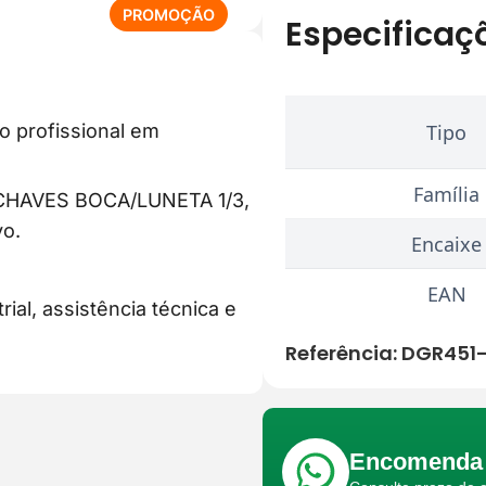
P
PROMOÇÃO
Especificaç
R
O
D
U
o profissional em
Tipo
T
O
E
Família
 CHAVES BOCA/LUNETA 1/3,
M
vo.
P
Encaixe
R
O
EAN
ial, assistência técnica e
M
O
Referência:
DGR451
Ç
Ã
O
Encomenda 