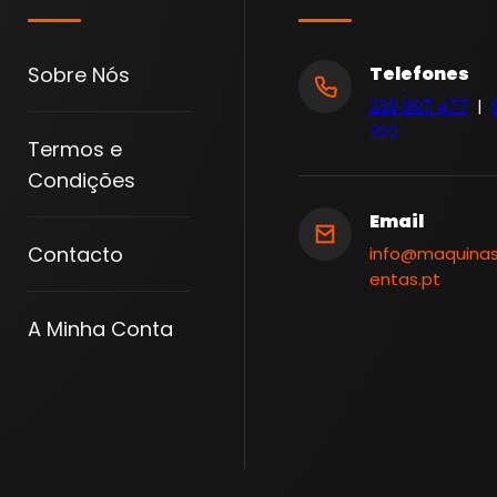
O
C
A
Sobre Nós
Telefones
/
239 097 477
|
L
320
Termos e
U
Condições
N
E
Email
T
Contacto
info@maquina
entas.pt
A
1
A Minha Conta
/
3
|
D
O