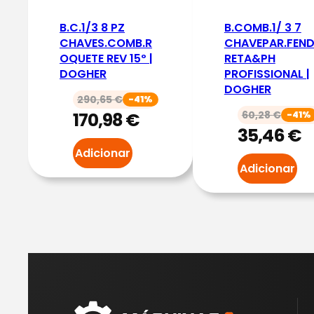
B.C.1/3 8 PZ
B.COMB.1/ 3 7
CHAVES.COMB.R
CHAVEPAR.FEN
OQUETE REV 15º |
RETA&PH
DOGHER
PROFISSIONAL |
DOGHER
290,65
€
-41%
170,98
€
60,28
€
-41%
35,46
€
Adicionar
Adicionar