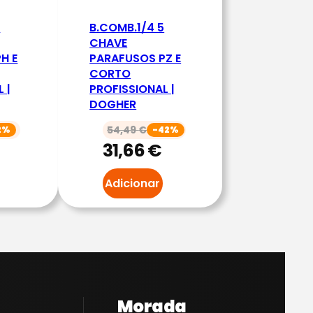
5
B.COMB.1/4 5
CHAVE
H E
PARAFUSOS PZ E
CORTO
 |
PROFISSIONAL |
DOGHER
54,49
€
2%
-42%
31,66
€
Adicionar
Morada