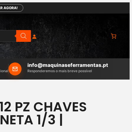
R AGORA!
info@maquinaseferramentas.pt
ional
Responderemos o mais breve possível
12 PZ CHAVES
ETA 1/3 |