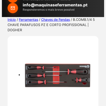
h
info@maquinaseferramentas.pt
Responderemos o mais breve possível
Início
/
Ferramentas
/
Chaves de Fendas
/ B.COMB.1/4 5
CHAVE PARAFUSOS PZ E CORTO PROFISSIONAL |
DOGHER