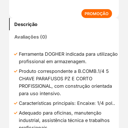
P
PROMOÇÃO
R
Descrição
O
D
Avaliações (0)
U
T
O
Ferramenta DOGHER indicada para utilização
E
profissional em armazenagem.
M
P
Produto correspondente a B.COMB.1/4 5
R
CHAVE PARAFUSOS PZ E CORTO
O
PROFISSIONAL, com construção orientada
M
para uso intensivo.
O
Ç
Características principais: Encaixe: 1/4 pol..
Ã
Adequado para oficinas, manutenção
O
industrial, assistência técnica e trabalhos
profissionais.