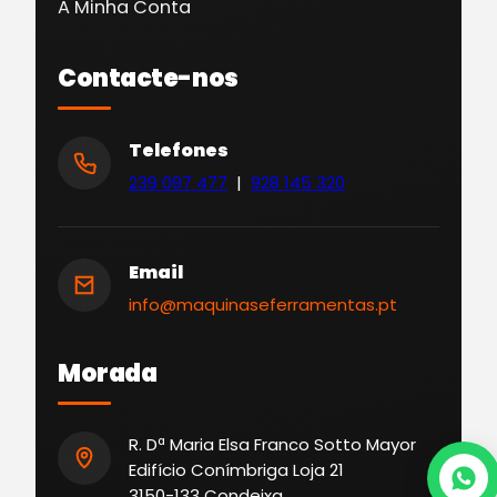
A Minha Conta
Contacte-nos
Telefones
239 097 477
|
928 145 320
Email
info@maquinaseferramentas.pt
Morada
R. Dª Maria Elsa Franco Sotto Mayor
Edifício Conímbriga Loja 21
3150-133 Condeixa