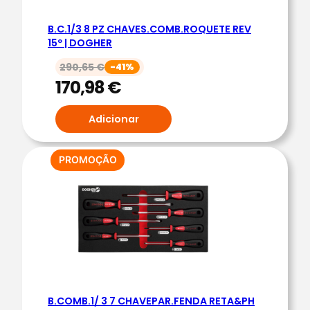
R
B.C.1/3 8 PZ CHAVES.COMB.ROQUETE REV
A
15º | DOGHER
F
U
290,65
€
-41%
170,98
€
S
O
Adicionar
S
P
Z
PRODUTO
PROMOÇÃO
E
EM
PROMOÇÃO
C
O
R
T
O
P
R
B.COMB.1/ 3 7 CHAVEPAR.FENDA RETA&PH