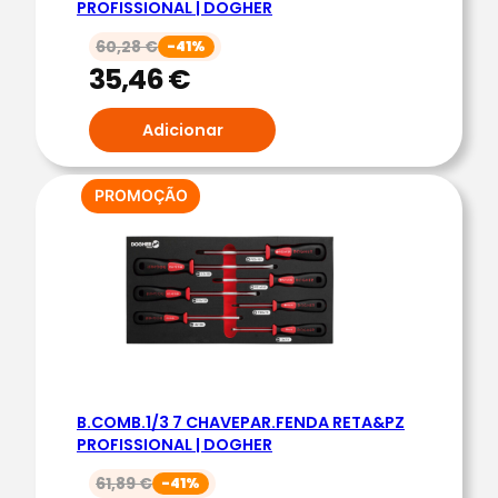
PROFISSIONAL | DOGHER
O
F
60,28
€
-41%
I
35,46
€
S
S
Adicionar
I
O
PRODUTO
PROMOÇÃO
N
EM
A
PROMOÇÃO
L
|
D
O
G
H
B.COMB.1/3 7 CHAVEPAR.FENDA RETA&PZ
PROFISSIONAL | DOGHER
E
R
61,89
€
-41%