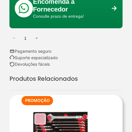
Encomenda a
Fornecedor
Consulte prazo de entrega!
−
+
Q
u
Pagamento seguro
a
Suporte especializado
n
Devoluções fáceis
t
Produtos Relacionados
i
d
a
d
PRODUTO
PROMOÇÃO
EM
e
PROMOÇÃO
d
e
B