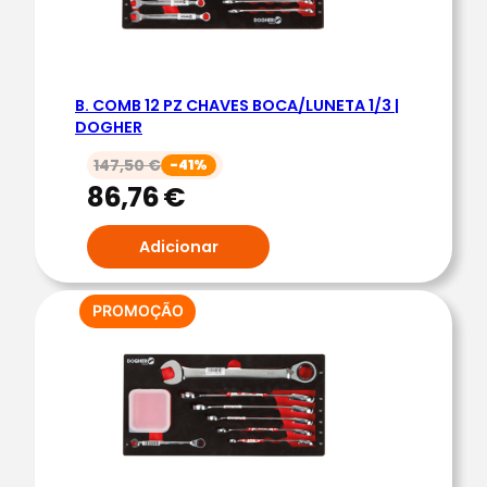
.
C
O
B. COMB 12 PZ CHAVES BOCA/LUNETA 1/3 |
M
DOGHER
B
147,50
€
-41%
.
86,76
€
1
/
Adicionar
4
5
C
PRODUTO
PROMOÇÃO
EM
H
PROMOÇÃO
A
V
E
P
A