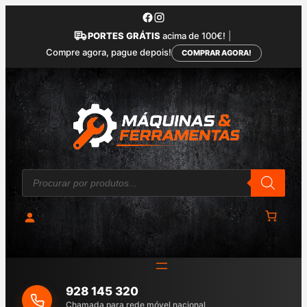
Saltar
para
PORTES GRÁTIS
acima de 100€!
|
o
Compre agora, pague depois!
COMPRAR AGORA!
conteúdo
P
r
o
d
u
c
t
s
s
e
a
928 145 320
r
c
Chamada para rede móvel nacional