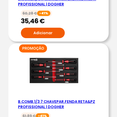
PROFISSIONAL | DOGHER
P
R
60,28
€
-41%
O
35,46
€
F
I
Adicionar
S
S
PRODUTO
PROMOÇÃO
I
EM
O
PROMOÇÃO
N
A
L
|
D
O
B.COMB.1/3 7 CHAVEPAR.FENDA RETA&PZ
PROFISSIONAL | DOGHER
G
H
61,89
€
-41%