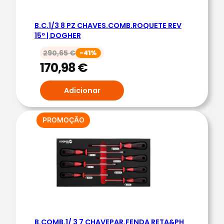
R
B.C.1/3 8 PZ CHAVES.COMB.ROQUETE REV
A
15º | DOGHER
F
U
290,65
€
-41%
170,98
€
S
O
Adicionar
S
3
F
PRODUTO
PROMOÇÃO
E
EM
PROMOÇÃO
N
D
A
&
2
P
H
B.COMB.1/ 3 7 CHAVEPAR.FENDA RETA&PH