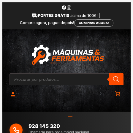
Saltar
para
PORTES GRÁTIS
acima de 100€!
|
o
Compre agora, pague depois!
COMPRAR AGORA!
conteúdo
P
r
o
d
u
c
t
s
s
e
a
928 145 320
r
c
Chamada para rede móvel nacional