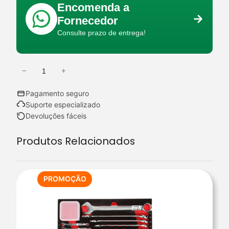
Encomenda a
Fornecedor
Consulte prazo de entrega!
−
+
Q
u
Pagamento seguro
a
Suporte especializado
n
Devoluções fáceis
t
Produtos Relacionados
i
d
a
d
PRODUTO
PROMOÇÃO
EM
e
PROMOÇÃO
d
e