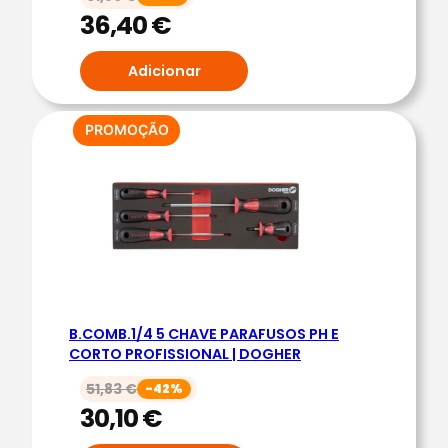
E
36,40
€
R
Adicionar
PRODUTO
PROMOÇÃO
EM
PROMOÇÃO
B.COMB.1/4 5 CHAVE PARAFUSOS PH E
CORTO PROFISSIONAL | DOGHER
51,83
€
-42%
30,10
€