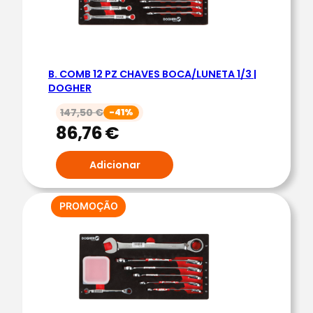
B
.
C
O
B. COMB 12 PZ CHAVES BOCA/LUNETA 1/3 |
M
DOGHER
B
147,50
€
-41%
.
86,76
€
1
/
Adicionar
4
5
C
PRODUTO
PROMOÇÃO
EM
H
PROMOÇÃO
A
V
E
P
A