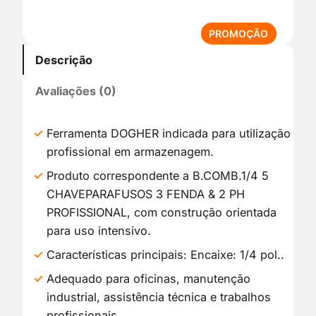
P
PROMOÇÃO
R
Descrição
O
D
Avaliações (0)
U
T
O
Ferramenta DOGHER indicada para utilização
E
profissional em armazenagem.
M
P
Produto correspondente a B.COMB.1/4 5
R
CHAVEPARAFUSOS 3 FENDA & 2 PH
O
PROFISSIONAL, com construção orientada
M
para uso intensivo.
O
Ç
Características principais: Encaixe: 1/4 pol..
Ã
Adequado para oficinas, manutenção
O
industrial, assistência técnica e trabalhos
profissionais.