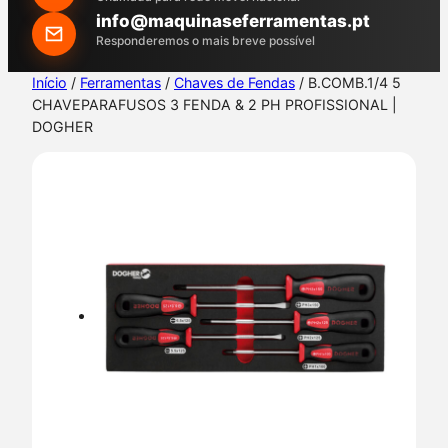
h
info@maquinaseferramentas.pt
Responderemos o mais breve possível
Início
/
Ferramentas
/
Chaves de Fendas
/ B.COMB.1/4 5
CHAVEPARAFUSOS 3 FENDA & 2 PH PROFISSIONAL |
DOGHER