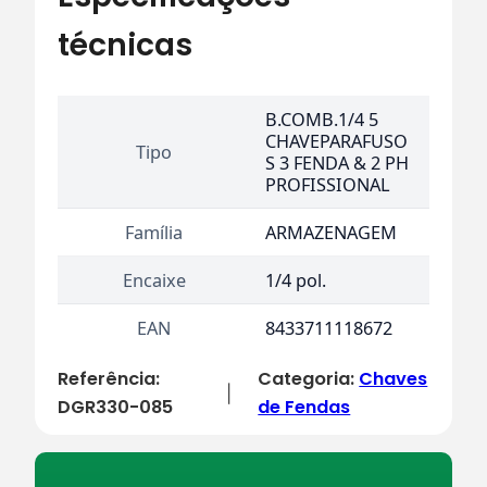
técnicas
B.COMB.1/4 5
CHAVEPARAFUSO
Tipo
S 3 FENDA & 2 PH
PROFISSIONAL
Família
ARMAZENAGEM
Encaixe
1/4 pol.
EAN
8433711118672
Referência:
Categoria:
Chaves
|
DGR330-085
de Fendas