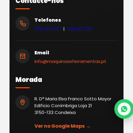
Contacte-nos
Telefones
239 097 477
|
928 145 320
Email
info@maquinaseferramentas.pt
Morada
R. Dª Maria Elsa Franco Sotto Mayor
Edifício Conímbriga Loja 21
3150-133 Condeixa
Ver no Google Maps →