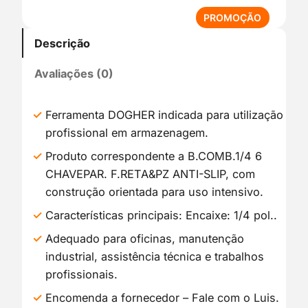
P
PROMOÇÃO
R
Descrição
O
D
Avaliações (0)
U
T
O
Ferramenta DOGHER indicada para utilização
E
profissional em armazenagem.
M
P
Produto correspondente a B.COMB.1/4 6
R
CHAVEPAR. F.RETA&PZ ANTI-SLIP, com
O
construção orientada para uso intensivo.
M
O
Características principais: Encaixe: 1/4 pol..
Ç
Adequado para oficinas, manutenção
Ã
industrial, assistência técnica e trabalhos
O
profissionais.
Encomenda a fornecedor – Fale com o Luis.