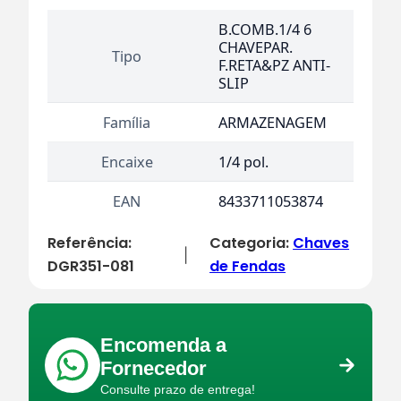
B.COMB.1/4 6
CHAVEPAR.
Tipo
F.RETA&PZ ANTI-
SLIP
Família
ARMAZENAGEM
Encaixe
1/4 pol.
EAN
8433711053874
Referência:
Categoria:
Chaves
|
DGR351-081
de Fendas
Encomenda a
Fornecedor
Consulte prazo de entrega!