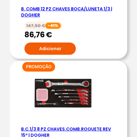
O
B. COMB 12 PZ CHAVES BOCA/LUNETA 1/3 |
M
DOGHER
B
147,50
€
-41%
.
86,76
€
1
/
Adicionar
4
6
C
PRODUTO
PROMOÇÃO
EM
H
PROMOÇÃO
A
V
E
P
A
R
B.C.1/3 8 PZ CHAVES.COMB.ROQUETE REV
.
15º | DOGHER