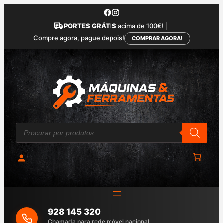
Saltar
para
PORTES GRÁTIS
acima de 100€!
|
o
Compre agora, pague depois!
COMPRAR AGORA!
conteúdo
P
r
o
d
u
c
t
s
s
e
a
928 145 320
r
c
Chamada para rede móvel nacional