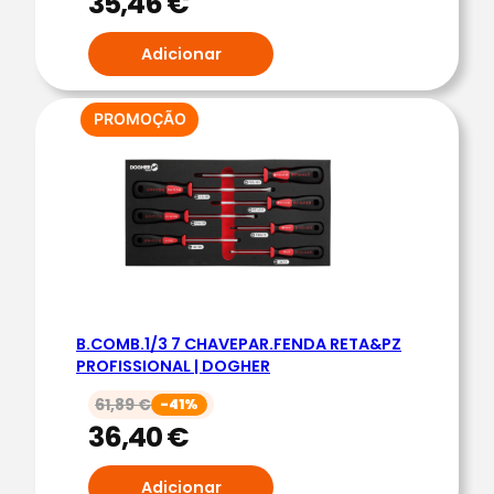
35,46
€
|
D
Adicionar
O
G
PRODUTO
PROMOÇÃO
H
EM
E
PROMOÇÃO
R
B.COMB.1/3 7 CHAVEPAR.FENDA RETA&PZ
PROFISSIONAL | DOGHER
61,89
€
-41%
36,40
€
Adicionar