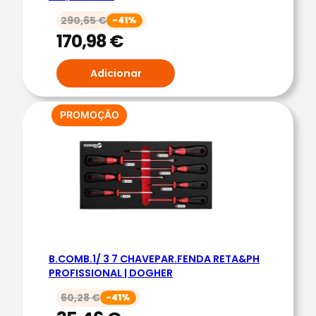
F
.
290,65
€
-41%
170,98
€
R
E
Adicionar
T
A
&
PRODUTO
PROMOÇÃO
P
EM
PROMOÇÃO
Z
A
N
T
I
-
S
B.COMB.1/ 3 7 CHAVEPAR.FENDA RETA&PH
PROFISSIONAL | DOGHER
L
I
60,28
€
-41%
P