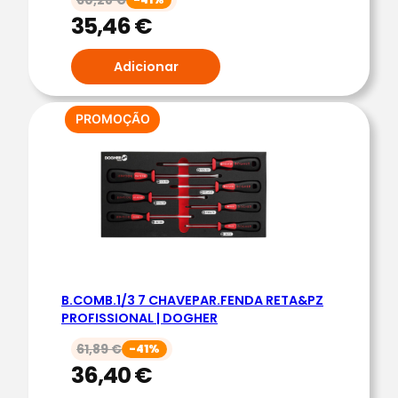
N
35,46
€
A
L
Adicionar
|
D
PRODUTO
PROMOÇÃO
O
EM
G
PROMOÇÃO
H
E
R
B.COMB.1/3 7 CHAVEPAR.FENDA RETA&PZ
PROFISSIONAL | DOGHER
61,89
€
-41%
36,40
€