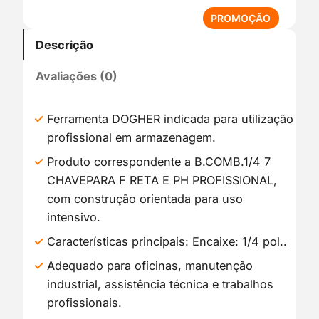
P
PROMOÇÃO
R
Descrição
O
D
Avaliações (0)
U
T
O
Ferramenta DOGHER indicada para utilização
E
profissional em armazenagem.
M
P
Produto correspondente a B.COMB.1/4 7
R
CHAVEPARA F RETA E PH PROFISSIONAL,
O
com construção orientada para uso
M
intensivo.
O
Ç
Características principais: Encaixe: 1/4 pol..
Ã
Adequado para oficinas, manutenção
O
industrial, assistência técnica e trabalhos
profissionais.