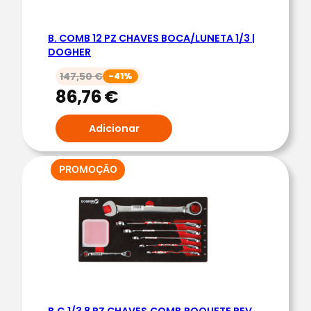
C
O
B. COMB 12 PZ CHAVES BOCA/LUNETA 1/3 |
M
DOGHER
B
147,50
€
-41%
.
86,76
€
1
/
Adicionar
4
7
C
PRODUTO
PROMOÇÃO
EM
H
PROMOÇÃO
A
V
E
P
A
R
B.C.1/3 8 PZ CHAVES.COMB.ROQUETE REV