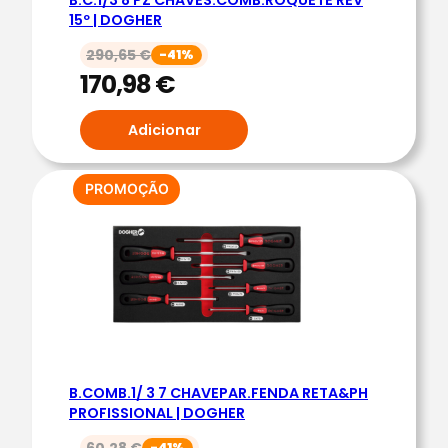
A
15º | DOGHER
F
R
290,65
€
-41%
170,98
€
E
T
Adicionar
A
E
P
PRODUTO
PROMOÇÃO
H
EM
PROMOÇÃO
P
R
O
F
I
S
S
B.COMB.1/ 3 7 CHAVEPAR.FENDA RETA&PH
PROFISSIONAL | DOGHER
I
O
60,28
€
-41%