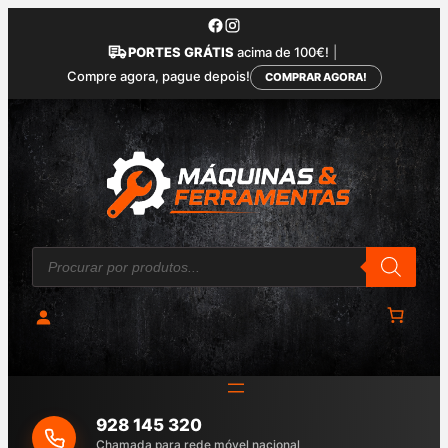
Saltar
para
PORTES GRÁTIS
acima de 100€!
|
o
Compre agora, pague depois!
COMPRAR AGORA!
conteúdo
P
r
o
d
u
c
t
s
s
e
a
928 145 320
r
c
Chamada para rede móvel nacional