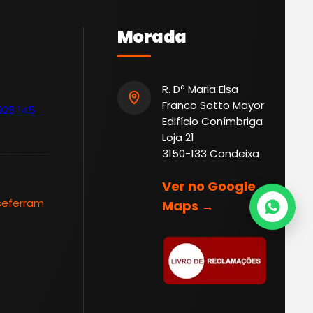
Morada
R. Dª Maria Elsa
Franco Sotto Mayor
928 145
Edifício Conímbriga
Loja 21
3150-133 Condeixa
Ver no Google
seferram
Maps →