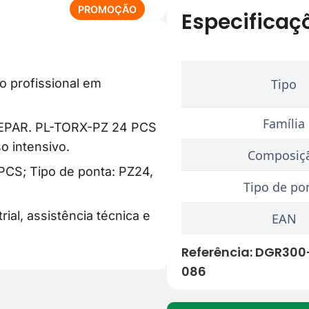
P
PROMOÇÃO
Especificaç
R
O
D
U
o profissional em
Tipo
T
O
E
Família
VEPAR. PL-TORX-PZ 24 PCS
M
o intensivo.
P
Composiç
R
 PCS; Tipo de ponta: PZ24,
O
Tipo de po
M
ial, assistência técnica e
O
EAN
Ç
Ã
Referência:
DGR300
O
086