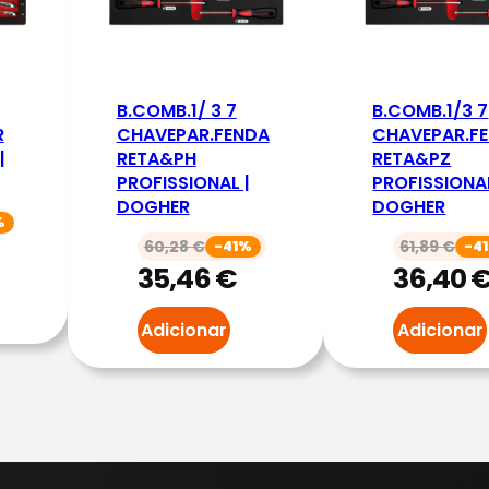
e
B
A
N
B.COMB.1/ 3 7
B.COMB.1/3 7
.
R
CHAVEPAR.FENDA
CHAVEPAR.F
|
RETA&PH
RETA&PZ
E
PROFISSIONAL |
PROFISSIONAL
S
DOGHER
DOGHER
P
%
60,28
€
61,89
€
-41%
-4
.
35,46
€
36,40
C
H
Adicionar
Adicionar
A
V
E
P
A