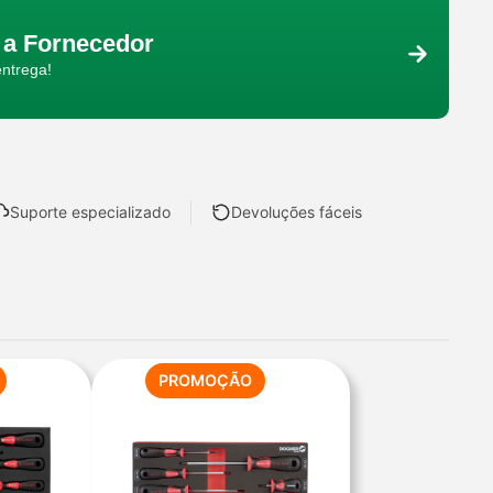
a Fornecedor
entrega!
Suporte especializado
Devoluções fáceis
PRODUTO
PRODUTO
PROMOÇÃO
EM
EM
PROMOÇÃO
PROMOÇÃO