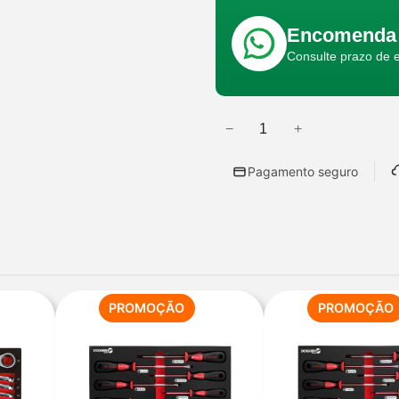
Encomenda 
Consulte prazo de 
−
+
Q
u
Pagamento seguro
a
n
t
i
d
a
ODUTO
PRODUTO
PROMOÇÃO
PROMOÇÃO
EM
d
OMOÇÃO
PROMOÇÃO
e
d