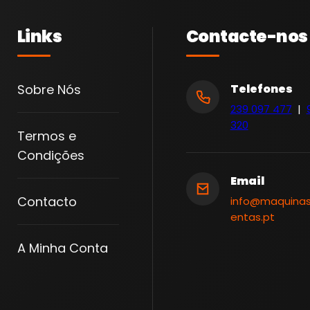
R
.
Links
Contacte-nos
P
L
-
Sobre Nós
Telefones
T
239 097 477
|
O
320
Termos e
R
Condições
X
-
Email
P
Contacto
info@maquina
entas.pt
Z
2
A Minha Conta
4
P
C