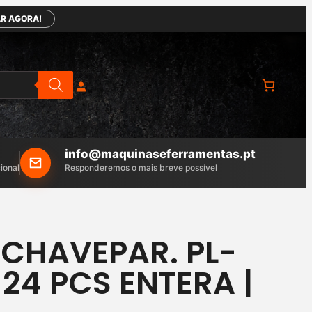
R AGORA!
info@maquinaseferramentas.pt
ional
Responderemos o mais breve possível
 CHAVEPAR. PL-
24 PCS ENTERA |