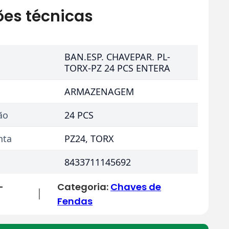
ões técnicas
BAN.ESP. CHAVEPAR. PL-
TORX-PZ 24 PCS ENTERA
ARMAZENAGEM
ão
24 PCS
nta
PZ24, TORX
8433711145692
-
Categoria:
Chaves de
|
Fendas