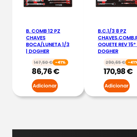
B. COMB 12 PZ
B.C.1/3 8 PZ
CHAVES
CHAVES.COMB.
BOCA/LUNETA 1/3
OQUETE REV 15º 
| DOGHER
DOGHER
147,50
€
290,65
€
-41%
-41
86,76
€
170,98
€
Adicionar
Adicionar