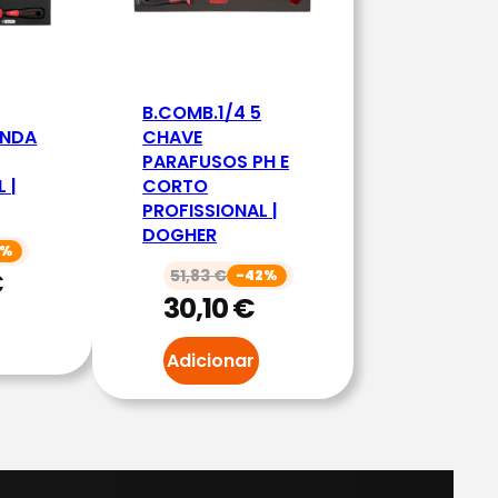
B.COMB.1/4 5
ENDA
CHAVE
PARAFUSOS PH E
 |
CORTO
PROFISSIONAL |
DOGHER
1%
€
51,83
€
-42%
30,10
€
Adicionar