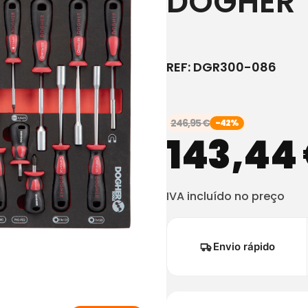
DOGHER
REF:
DGR300-086
246,95
€
-42%
143,44
IVA incluído no preço
Envio rápido