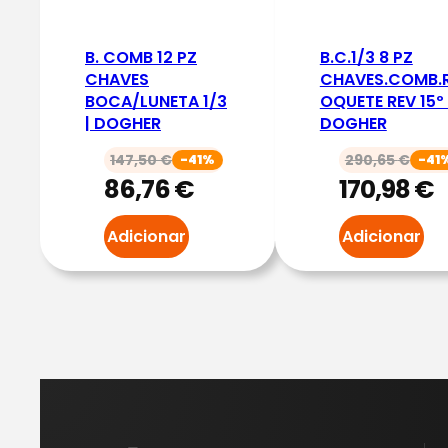
B. COMB 12 PZ
B.C.1/3 8 PZ
CHAVES
CHAVES.COMB.
BOCA/LUNETA 1/3
OQUETE REV 15º 
| DOGHER
DOGHER
147,50
€
290,65
€
-41%
-41
86,76
€
170,98
€
Adicionar
Adicionar