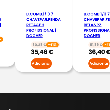
A
N
B.COMB.1/ 3 7
B.COMB.1/3 7
D
R
CHAVEPAR.FENDA
CHAVEPAR.F
|
RETA&PH
RETA&PZ
.
PROFISSIONAL |
PROFISSIONAL
E
DOGHER
DOGHER
S
%
60,28
€
61,89
€
-41%
-4
P
35,46
€
36,40
U
M
Adicionar
Adicionar
A
E
L
E
T
R
I