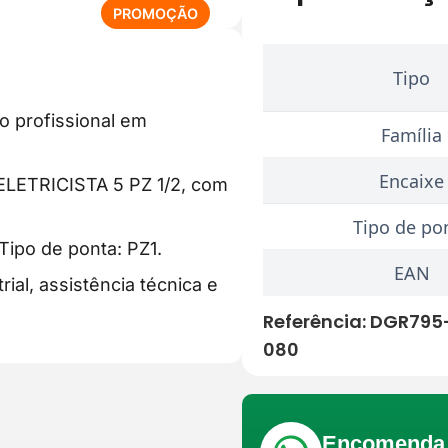
P
PROMOÇÃO
R
O
Tipo
D
U
o profissional em
T
Família
O
E
Encaixe
LETRICISTA 5 PZ 1/2, com
M
P
Tipo de po
R
 Tipo de ponta: PZ1.
O
EAN
ial, assistência técnica e
M
O
Referência:
DGR795
Ç
080
Ã
O
Encomenda 