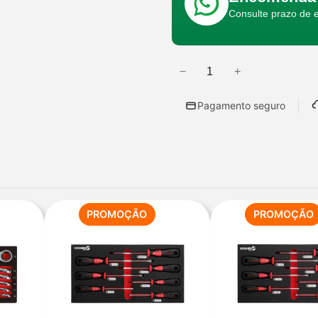
Consulte prazo de 
−
+
Q
u
Pagamento seguro
a
n
t
i
d
a
ODUTO
PRODUTO
PROMOÇÃO
PROMOÇÃO
EM
d
OMOÇÃO
PROMOÇÃO
e
d
e
B