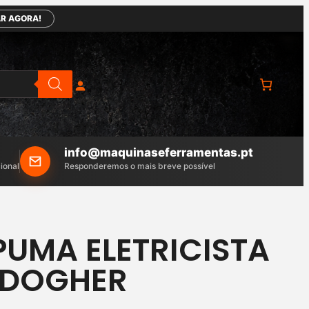
R AGORA!
info@maquinaseferramentas.pt
ional
Responderemos o mais breve possível
PUMA ELETRICISTA
 | DOGHER