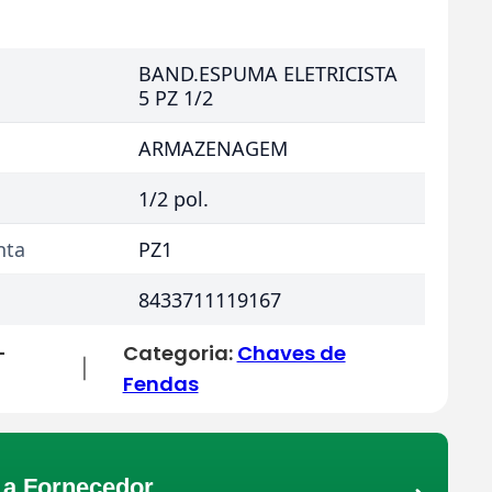
BAND.ESPUMA ELETRICISTA
5 PZ 1/2
ARMAZENAGEM
1/2 pol.
nta
PZ1
8433711119167
-
Categoria:
Chaves de
|
Fendas
a Fornecedor