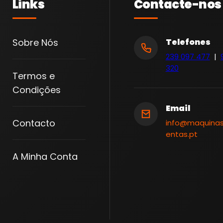
Links
Contacte-nos
C
I
S
Sobre Nós
Telefones
T
239 097 477
|
A
320
Termos e
5
Condições
P
Z
Email
1
Contacto
info@maquina
entas.pt
/
2
A Minha Conta
|
D
O
G
H