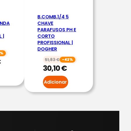
B.COMB.1/4 5
ENDA
CHAVE
PARAFUSOS PH E
 |
CORTO
PROFISSIONAL |
DOGHER
1%
€
51,83
€
-42%
30,10
€
Adicionar