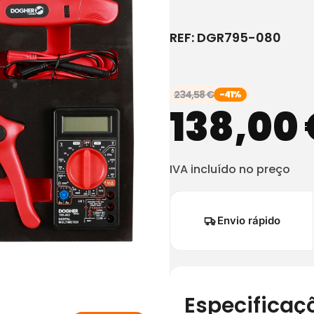
REF:
DGR795-080
234,58
€
-41%
138,00
IVA incluído no preço
Envio rápido
Especificaç