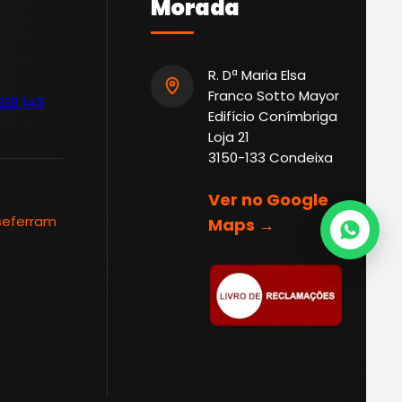
Morada
R. Dª Maria Elsa
Franco Sotto Mayor
928 145
Edifício Conímbriga
Loja 21
3150-133 Condeixa
Ver no Google
seferram
Maps →