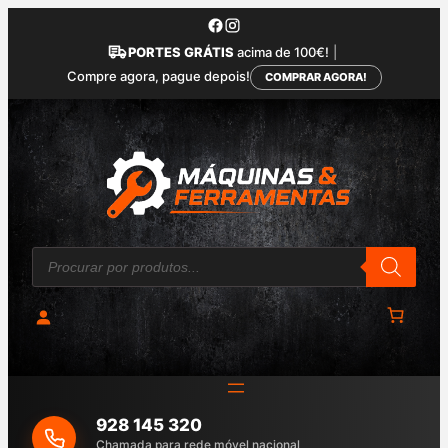
Saltar
para
PORTES GRÁTIS
acima de 100€!
|
o
Compre agora, pague depois!
COMPRAR AGORA!
conteúdo
P
r
o
d
u
c
t
s
s
e
a
928 145 320
r
c
Chamada para rede móvel nacional