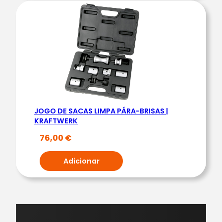
F
T
W
E
R
K
JOGO DE SACAS LIMPA PÁRA-BRISAS |
KRAFTWERK
76,00
€
Adicionar