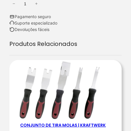
−
+
Q
u
Pagamento seguro
a
Suporte especializado
n
Devoluções fáceis
t
Produtos Relacionados
i
d
a
d
e
d
e
C
O
N
J
CONJUNTO DE TIRA MOLAS | KRAFTWERK
U