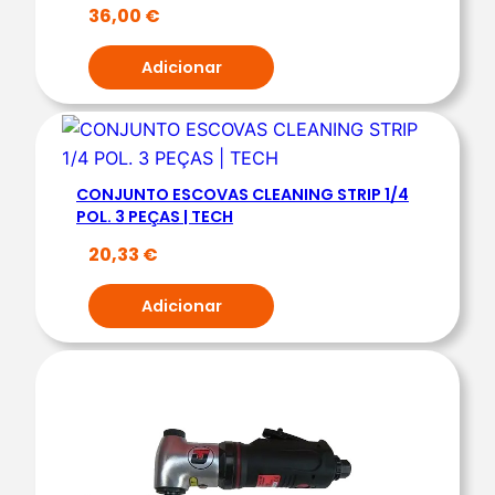
N
36,00
€
T
Adicionar
O
D
E
F
E
CONJUNTO ESCOVAS CLEANING STRIP 1/4
R
POL. 3 PEÇAS | TECH
R
20,33
€
A
M
Adicionar
E
N
T
A
S
P