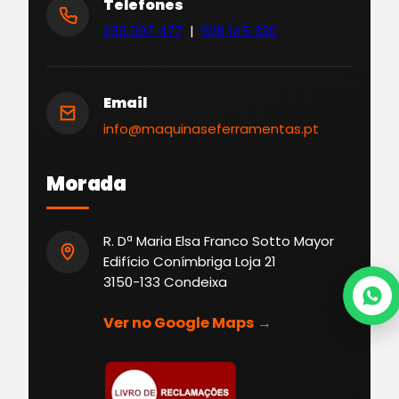
Telefones
239 097 477
|
928 145 320
Email
info@maquinaseferramentas.pt
Morada
R. Dª Maria Elsa Franco Sotto Mayor
Edifício Conímbriga Loja 21
3150-133 Condeixa
Ver no Google Maps →