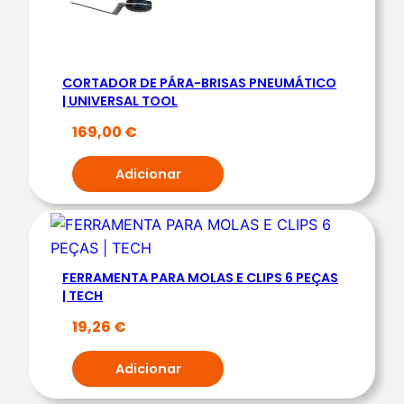
A
R
A
P
CORTADOR DE PÁRA-BRISAS PNEUMÁTICO
Á
| UNIVERSAL TOOL
R
169,00
€
A
-
Adicionar
B
R
I
S
FERRAMENTA PARA MOLAS E CLIPS 6 PEÇAS
A
| TECH
S
19,26
€
|
K
Adicionar
R
A