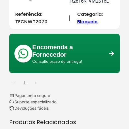
R2816K, VM2516L
Referência:
Categoria:
|
TECNWT2070
Bloqueio
Encomenda a
Fornecedor
Consulte prazo de entrega!
−
+
Q
u
Pagamento seguro
a
Suporte especializado
n
Devoluções fáceis
t
Produtos Relacionados
i
d