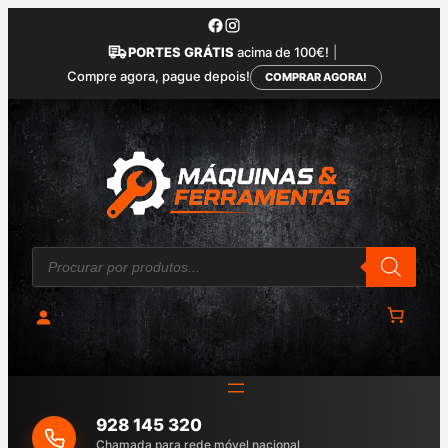
Saltar
para
PORTES GRÁTIS
acima de 100€!
|
o
Compre agora, pague depois!
COMPRAR AGORA!
conteúdo
P
r
o
d
u
c
t
s
s
e
a
928 145 320
r
c
Chamada para rede móvel nacional