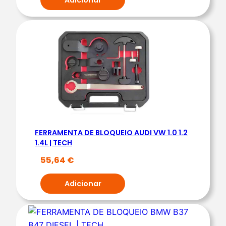
.
5
E
2
.
8
C
R
D
|
FERRAMENTA DE BLOQUEIO AUDI VW 1.0 1.2
T
1.4L | TECH
E
55,64
€
C
H
Adicionar