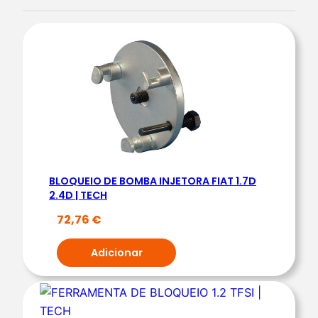
a
d
e
d
e
F
E
R
R
BLOQUEIO DE BOMBA INJETORA FIAT 1.7D
A
2.4D | TECH
M
72,76
€
E
N
Adicionar
T
A
D
E