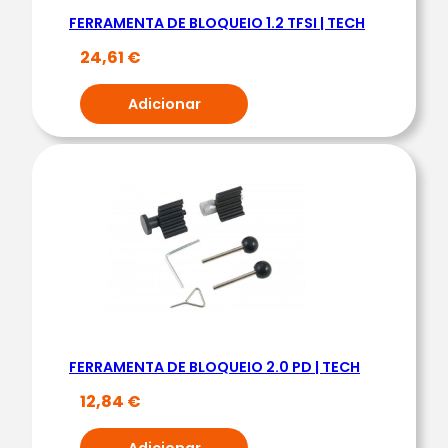
B
FERRAMENTA DE BLOQUEIO 1.2 TFSI | TECH
L
24,61
€
O
Q
Adicionar
U
E
I
O
C
H
R
Y
S
L
FERRAMENTA DE BLOQUEIO 2.0 PD | TECH
E
12,84
€
R
2
Adicionar