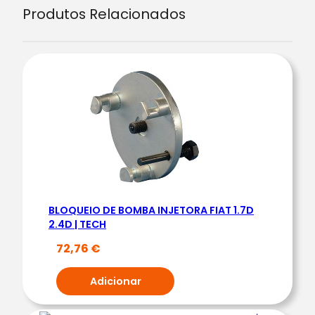
Produtos Relacionados
i
d
a
d
e
d
e
F
E
R
R
BLOQUEIO DE BOMBA INJETORA FIAT 1.7D
A
2.4D | TECH
M
72,76
€
E
N
Adicionar
T
A