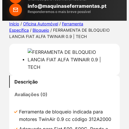
h
info@maquinaseferramentas.pt
Responderemos o mais breve possível
Início
/
Oficina Automóvel
/
Ferramenta
Específica
/
Bloqueio
/ FERRAMENTA DE BLOQUEIO
LANCIA FIAT ALFA TWINAIR 0.9 | TECH
Descrição
Avaliações (0)
Ferramenta de bloqueio indicada para
motores TwinAir 0.9 cc código 312A2000