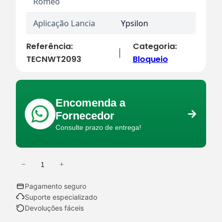
Romeo
Aplicação Lancia
Ypsilon
Referência:
Categoria:
|
TECNWT2093
Bloqueio
Encomenda a
Fornecedor
Consulte prazo de entrega!
−
+
Q
u
Pagamento seguro
a
Suporte especializado
n
Devoluções fáceis
t