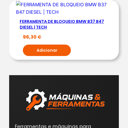
T
E
FERRAMENTA DE BLOQUEIO BMW B37 B47
C
DIESEL | TECH
H
96,30
€
Adicionar
Ferramentas e máquinas para