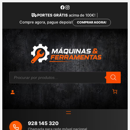
Saltar
para
PORTES GRÁTIS
acima de 100€!
|
o
Compre agora, pague depois!
COMPRAR AGORA!
conteúdo
P
r
o
d
u
c
t
s
s
e
a
928 145 320
r
c
Chamada para rede móvel nacional