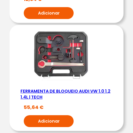
I
A
Adicionar
T
A
L
F
A
T
W
I
N
A
FERRAMENTA DE BLOQUEIO AUDI VW 1.0 1.2
I
1.4L | TECH
R
55,64
€
0
.
Adicionar
9
|