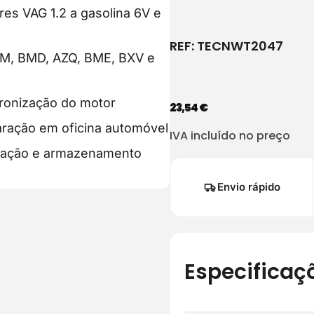
es VAG 1.2 a gasolina 6V e
REF:
TECNWT2047
BM, BMD, AZQ, BME, BXV e
cronização do motor
23,54
€
aração em oficina automóvel
IVA incluído no preço
ização e armazenamento
Envio rápido
Especificaç