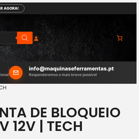
R AGORA!
info@maquinaseferramentas.pt
ional
Responderemos o mais breve possível
ECH
NTA DE BLOQUEIO
V 12V | TECH