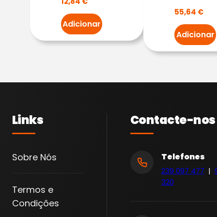
12,84
€
55,64
€
E
Adicionar
N
Adicionar
T
A
D
E
B
L
Links
Contacte-nos
O
Q
U
Sobre Nós
Telefones
E
239 097 477
|
I
320
Termos e
O
Condições
V
A