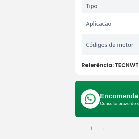
Tipo
Aplicação
Códigos de motor
Referência:
TECNWT
Encomenda 
Consulte prazo de 
−
+
Q
u