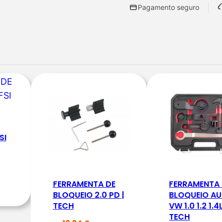
Pagamento seguro
a
n
t
i
d
a
d
e
d
SI
e
F
E
R
FERRAMENTA DE
FERRAMENTA
R
BLOQUEIO 2.0 PD |
BLOQUEIO AU
TECH
VW 1.0 1.2 1.4L
A
TECH
M