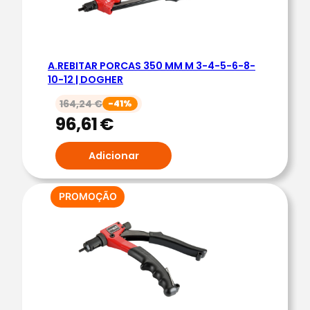
A
M
B
A.REBITAR PORCAS 350 MM M 3-4-5-6-8-
I
10-12 | DOGHER
A
164,24
€
-41%
R
96,61
€
R
A
Adicionar
P
R
O
PRODUTO
PROMOÇÃO
EM
L
PROMOÇÃO
I
G
H
T
M