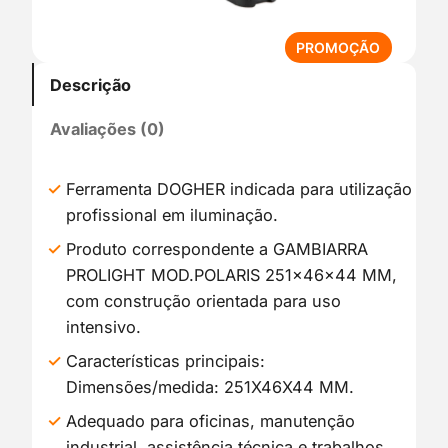
P
PROMOÇÃO
R
Descrição
O
D
Avaliações (0)
U
T
O
Ferramenta DOGHER indicada para utilização
E
profissional em iluminação.
M
P
Produto correspondente a GAMBIARRA
R
PROLIGHT MOD.POLARIS 251x46x44 MM,
O
com construção orientada para uso
M
intensivo.
O
Ç
Características principais:
Ã
Dimensões/medida: 251X46X44 MM.
O
Adequado para oficinas, manutenção
industrial, assistência técnica e trabalhos