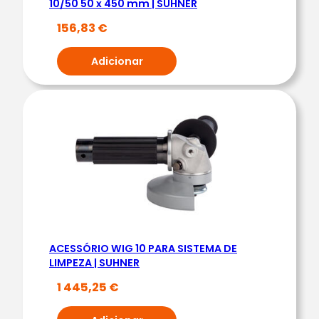
10/50 50 x 450 mm | SUHNER
4
4
156,83
€
M
Adicionar
M
|
D
O
G
H
E
R
ACESSÓRIO WIG 10 PARA SISTEMA DE
LIMPEZA | SUHNER
1 445,25
€