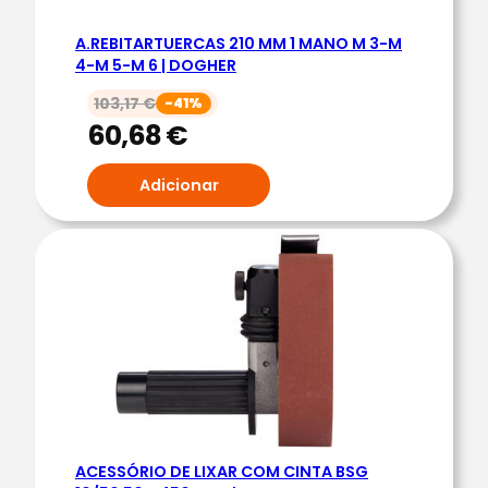
O
A.REBITARTUERCAS 210 MM 1 MANO M 3-M
D
4-M 5-M 6 | DOGHER
.
P
103,17
€
-41%
60,68
€
O
L
Adicionar
A
R
I
S
2
5
1
X
4
6
X
ACESSÓRIO DE LIXAR COM CINTA BSG