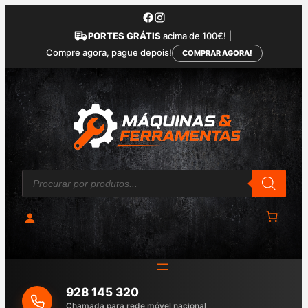
Saltar
para
PORTES GRÁTIS
acima de 100€!
|
o
Compre agora, pague depois!
COMPRAR AGORA!
conteúdo
P
r
o
d
u
c
t
s
s
e
a
928 145 320
r
c
Chamada para rede móvel nacional