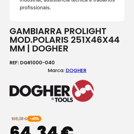
profissionais.
GAMBIARRA PROLIGHT
MOD.POLARIS 251X46X44
MM | DOGHER
REF:
DGR1000-040
Marca:
DOGHER
109,38
€
-41%
64,34
€