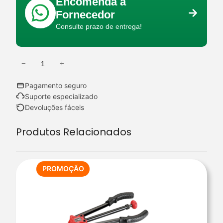
Encomenda a
Fornecedor
Consulte prazo de entrega!
−
+
Q
u
Pagamento seguro
a
Suporte especializado
n
Devoluções fáceis
t
Produtos Relacionados
i
d
a
d
PRODUTO
PROMOÇÃO
EM
e
PROMOÇÃO
d
e
G