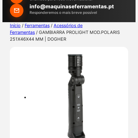
h
info@maquinaseferramentas.pt
Responderemos o mais breve possível
Início
/
Ferramentas
/
Acessórios de
Ferramentas
/ GAMBIARRA PROLIGHT MOD.POLARIS
251X46X44 MM | DOGHER