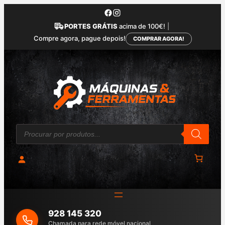
Saltar
para
PORTES GRÁTIS
acima de 100€!
|
o
Compre agora, pague depois!
COMPRAR AGORA!
conteúdo
P
r
o
d
u
c
t
s
s
e
a
928 145 320
r
c
Chamada para rede móvel nacional