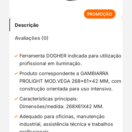
P
PROMOÇÃO
R
Descrição
O
D
Avaliações (0)
U
T
O
Ferramenta DOGHER indicada para utilização
E
profissional em iluminação.
M
P
Produto correspondente a GAMBIARRA
R
PROLIGHT MOD.VEGA 268x61x42 MM, com
O
construção orientada para uso intensivo.
M
O
Características principais:
Ç
Dimensões/medida: 268X61X42 MM.
Ã
Adequado para oficinas, manutenção
O
industrial, assistência técnica e trabalhos
profissionais.