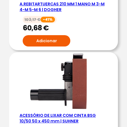
A.REBITARTUERCAS 210 MM 1 MANO M 3-M
D
4-M 5-M 6 | DOGHER
.
V
103,17
€
-41%
60,68
€
E
G
Adicionar
A
2
6
8
X
6
1
X
4
2
M
ACESSÓRIO DE LIXAR COM CINTA BSG
10/50 50 x 450 mm | SUHNER
M