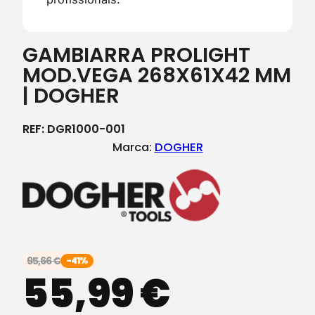
GAMBIARRA PROLIGHT
MOD.VEGA 268X61X42 MM
| DOGHER
REF:
DGR1000-001
Marca:
DOGHER
95,66
€
-41%
55,99
€