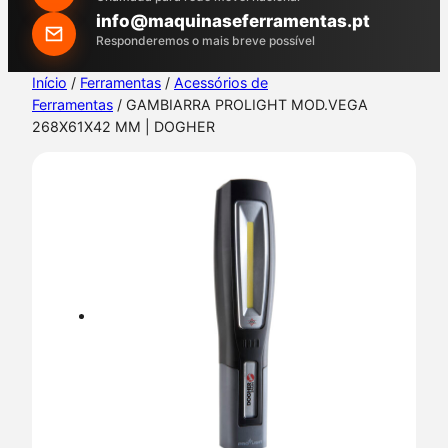
h
info@maquinaseferramentas.pt
Responderemos o mais breve possível
Início
/
Ferramentas
/
Acessórios de
Ferramentas
/ GAMBIARRA PROLIGHT MOD.VEGA
268X61X42 MM | DOGHER