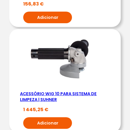
|
156,83
€
D
Adicionar
O
G
H
E
R
ACESSÓRIO WIG 10 PARA SISTEMA DE
LIMPEZA | SUHNER
1 445,25
€
Adicionar