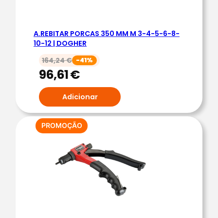
M
B
A.REBITAR PORCAS 350 MM M 3-4-5-6-8-
I
10-12 | DOGHER
A
164,24
€
-41%
R
96,61
€
R
A
Adicionar
P
R
O
PRODUTO
PROMOÇÃO
EM
L
PROMOÇÃO
I
G
H
T
M
O