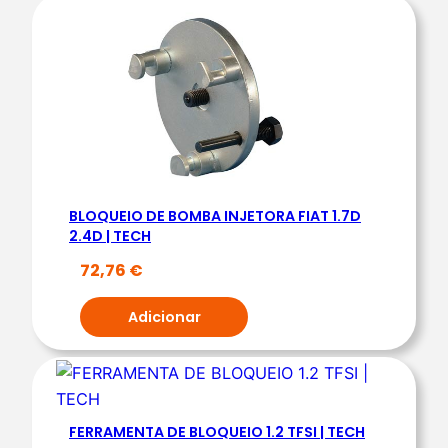
d
e
d
e
J
O
G
O
BLOQUEIO DE BOMBA INJETORA FIAT 1.7D
B
2.4D | TECH
L
72,76
€
O
Q
Adicionar
U
E
I
O
C
FERRAMENTA DE BLOQUEIO 1.2 TFSI | TECH