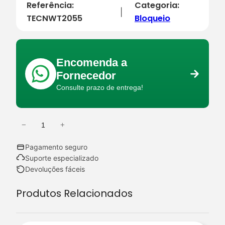
Referência:
Categoria:
|
TECNWT2055
Bloqueio
Encomenda a
Fornecedor
Consulte prazo de entrega!
−
+
Q
u
Pagamento seguro
a
Suporte especializado
n
Devoluções fáceis
t
Produtos Relacionados
i
d
a