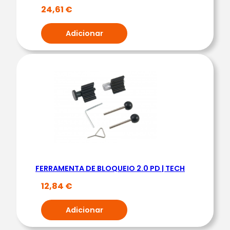
O
24,61
€
M
P
Adicionar
L
E
T
O
V
A
G
|
T
E
FERRAMENTA DE BLOQUEIO 2.0 PD | TECH
C
12,84
€
H
Adicionar