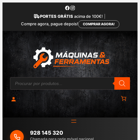
Saltar
para
PORTES GRÁTIS
acima de 100€!
|
o
Compre agora, pague depois!
COMPRAR AGORA!
conteúdo
P
r
o
d
u
c
t
s
s
e
a
928 145 320
r
c
Chamada para rede móvel nacional