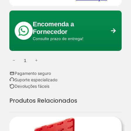
Encomenda a
Fornecedor
Consulte prazo de entrega!
−
+
Q
u
Pagamento seguro
a
Suporte especializado
n
Devoluções fáceis
t
Produtos Relacionados
i
d
a
d
e