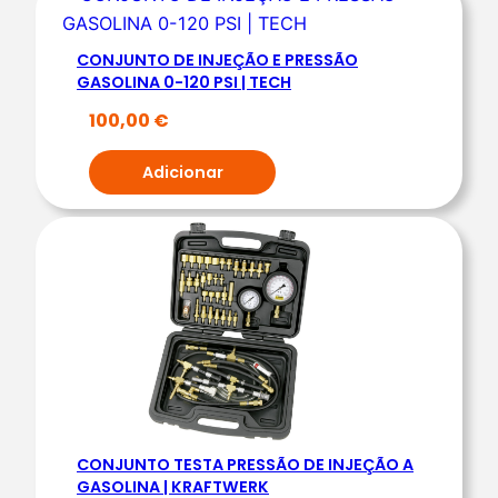
|
K
CONJUNTO DE INJEÇÃO E PRESSÃO
R
GASOLINA 0-120 PSI | TECH
A
100,00
€
F
T
Adicionar
W
E
R
K
CONJUNTO TESTA PRESSÃO DE INJEÇÃO A
GASOLINA | KRAFTWERK