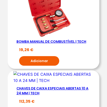
d
e
J
O
G
O
BOMBA MANUAL DE COMBUSTÍVEL | TECH
D
E
19,26
€
D
Adicionar
E
S
C
O
N
CHAVES DE CAIXA ESPECIAIS ABERTAS 10 A
E
24 MM | TECH
C
112,35
€
T