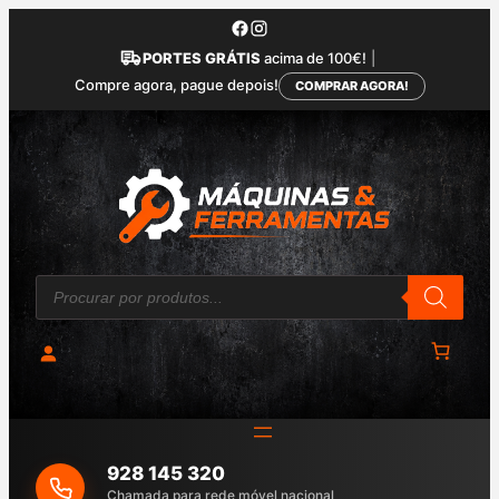
Saltar
para
PORTES GRÁTIS
acima de 100€!
|
o
Compre agora, pague depois!
COMPRAR AGORA!
conteúdo
P
r
o
d
u
c
t
s
s
e
a
928 145 320
r
c
Chamada para rede móvel nacional