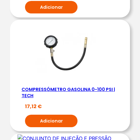
O
Adicionar
R
E
S
D
E
T
U
B
O
S
COMPRESSÓMETRO GASOLINA 0-100 PSI |
8
TECH
P
17,12
€
E
Ç
Adicionar
A
S