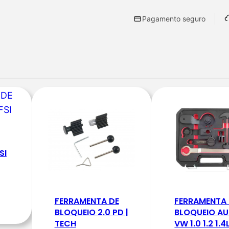
u
Pagamento seguro
a
n
t
i
d
a
d
e
d
SI
e
K
I
T
FERRAMENTA DE
FERRAMENTA
B
BLOQUEIO 2.0 PD |
BLOQUEIO AU
TECH
VW 1.0 1.2 1.4L
L