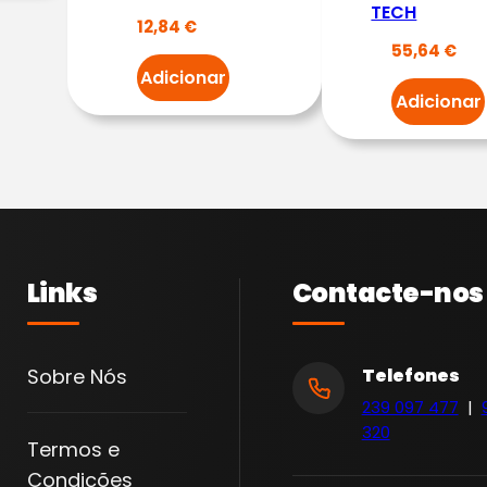
TECH
O
12,84
€
55,64
€
Q
Adicionar
U
Adicionar
E
I
O
V
A
G
Links
Contacte-nos
1
.
2
Sobre Nós
Telefones
1
239 097 477
|
.
320
Termos e
4
Condições
1