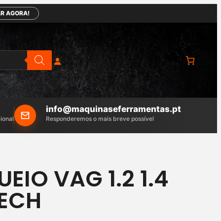
R AGORA!
info@maquinaseferramentas.pt
ional
Responderemos o mais breve possível
EIO VAG 1.2 1.4
 TECH