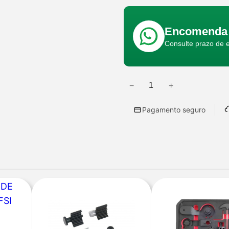
Encomenda 
Consulte prazo de 
−
+
Q
u
Pagamento seguro
a
n
t
i
d
a
d
e