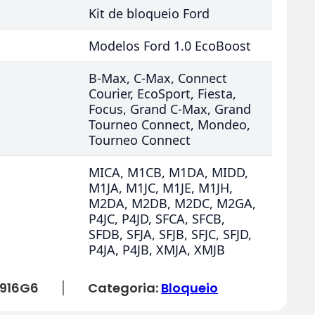
Kit de bloqueio Ford
Modelos Ford 1.0 EcoBoost
B-Max, C-Max, Connect
Courier, EcoSport, Fiesta,
Focus, Grand C-Max, Grand
Tourneo Connect, Mondeo,
Tourneo Connect
MICA, M1CB, M1DA, MIDD,
M1JA, M1JC, M1JE, M1JH,
M2DA, M2DB, M2DC, M2GA,
P4JC, P4JD, SFCA, SFCB,
SFDB, SFJA, SFJB, SFJC, SFJD,
P4JA, P4JB, XMJA, XMJB
916G6
Categoria:
Bloqueio
|