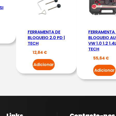
d
SI
e
K
I
T
FERRAMENTA DE
FERRAMENTA
D
BLOQUEIO 2.0 PD |
BLOQUEIO AU
TECH
VW 1.0 1.2 1.4L
E
TECH
B
12,84
€
55,64
€
L
Adicionar
O
Adicionar
Q
U
E
I
O
F
Links
Contacte-nos