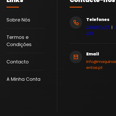
O
R
D
Sobre Nós
Telefones
1
239 097 477
|
.
320
Termos e
0
Condições
E
C
Email
O
Contacto
info@maquina
B
entas.pt
O
A Minha Conta
O
S
T
|
T