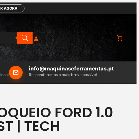
R AGORA!
info@maquinaseferramentas.pt
ional
Responderemos o mais breve possível
LOQUEIO FORD 1.0
T | TECH