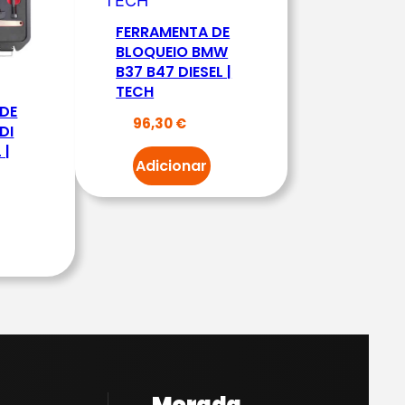
FERRAMENTA DE
BLOQUEIO BMW
B37 B47 DIESEL |
TECH
 DE
96,30
€
DI
 |
Adicionar
Morada