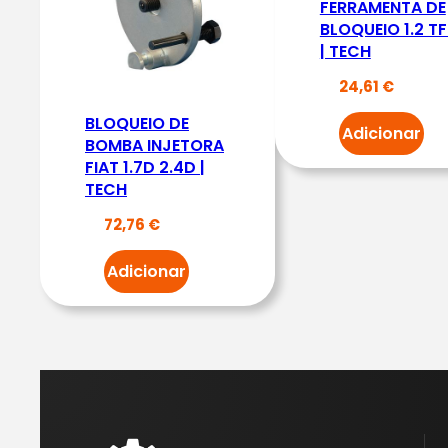
FERRAMENTA DE
BLOQUEIO 1.2 TF
| TECH
24,61
€
BLOQUEIO DE
Adicionar
BOMBA INJETORA
FIAT 1.7D 2.4D |
TECH
72,76
€
Adicionar